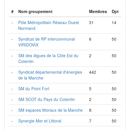
#
Nom groupement
Membres
Dpt
-
Pôle Métropolitain Réseau Ouest
31
14
Normand
-
Syndicat de RP intercommunal
6
50
VIRIDOVIX
-
SM des digues de la Côte Est du
2
50
Cotentin
-
Syndicat départemental d'énergies
442
50
de la Manche
-
SM du Point Fort
5
50
-
SM SCOT du Pays du Cotentin
2
50
-
SM espaces littoraux de la Manche
8
50
-
Synergie Mer et Littoral
7
50