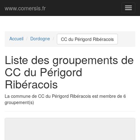
www.comersis.fr
Menu
princi
Accueil
Dordogne
CC du Périgord Ribéracois
Liste des groupements de
CC du Périgord
Ribéracois
La commune de CC du Périgord Ribéracois est membre de 6
groupement(s)