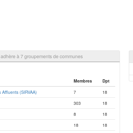
ois adhère à 7 groupements de communes
Membres
Dpt
s Affluents (SIRVAA)
7
18
303
18
8
18
18
18