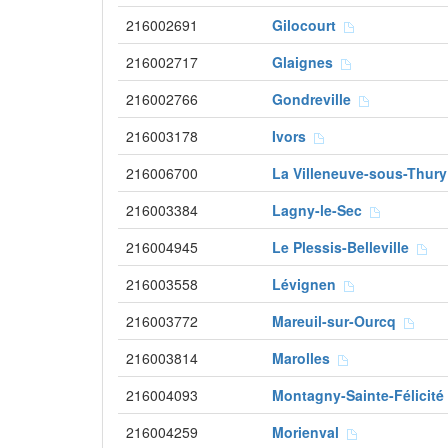
216002691
Gilocourt
216002717
Glaignes
216002766
Gondreville
216003178
Ivors
216006700
La Villeneuve-sous-Thur
216003384
Lagny-le-Sec
216004945
Le Plessis-Belleville
216003558
Lévignen
216003772
Mareuil-sur-Ourcq
216003814
Marolles
216004093
Montagny-Sainte-Félicit
216004259
Morienval