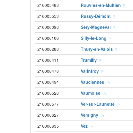
216005488
Rouvres-en-Multien
216005553
Russy-Bémont
216006098
Séry-Magneval
216006106
Silly-le-Long
216006288
Thury-en-Valois
216006411
Trumilly
216006478
Varinfroy
216006494
Vauciennes
216006528
Vaumoise
216006577
Ver-sur-Launette
216006627
Versigny
216006635
Vez