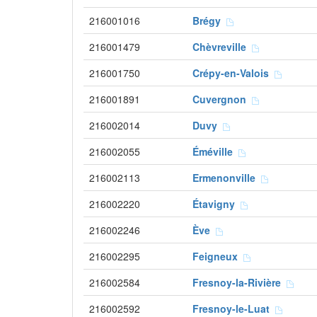
216001016
Brégy
216001479
Chèvreville
216001750
Crépy-en-Valois
216001891
Cuvergnon
216002014
Duvy
216002055
Éméville
216002113
Ermenonville
216002220
Étavigny
216002246
Ève
216002295
Feigneux
216002584
Fresnoy-la-Rivière
216002592
Fresnoy-le-Luat