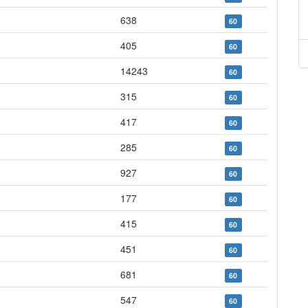
638
60
405
60
14243
60
315
60
417
60
285
60
927
60
177
60
415
60
451
60
681
60
547
60