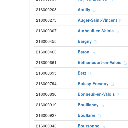
216000208
Antilly
216000273
Auger-Saint-Vincent
216000307
Autheuil-en-Valois
216000455
Bargny
216000463
Baron
216000661
Béthancourt-en-Valois
216000695
Betz
216000794
Boissy-Fresnoy
216000836
Bonneuil-en-Valois
216000919
Bouillancy
216000927
Boullarre
216000943
Boursonne