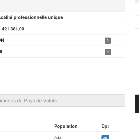
scalité professionnelle unique
2 421 381,00
ON
?
I
?
munes du Pays de Valois
Population
Dpt
844
60