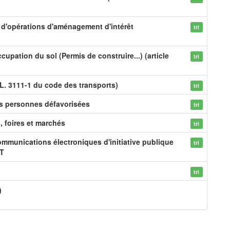
on d'opérations d'aménagement d'intérêt
tri
cupation du sol (Permis de construire...) (article
tri
L. 3111-1 du code des transports)
tri
es personnes défavorisées
tri
s, foires et marchés
tri
mmunications électroniques d'initiative publique
tri
CT
tri
)