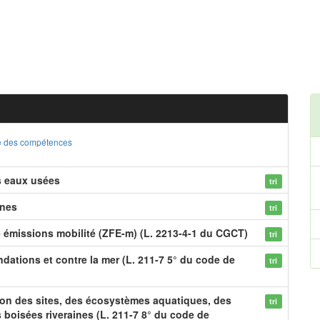
ste des compétences
s eaux usées
tri
ines
tri
e émissions mobilité (ZFE-m) (L. 2213-4-1 du CGCT)
tri
dations et contre la mer (L. 211-7 5° du code de
tri
ion des sites, des écosystèmes aquatiques, des
tri
boisées riveraines (L. 211-7 8° du code de