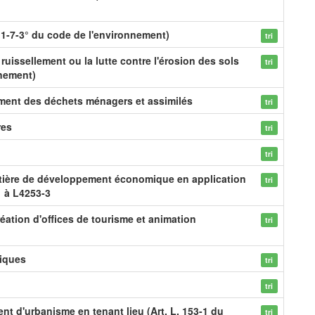
1-7-3° du code de l'environnement)
tri
 ruissellement ou la lutte contre l'érosion des sols
tri
nnement)
ement des déchets ménagers et assimilés
tri
res
tri
tri
tière de développement économique en application
tri
1 à L4253-3
éation d'offices de tourisme et animation
tri
tiques
tri
tri
nt d'urbanisme en tenant lieu (Art. L. 153-1 du
tri