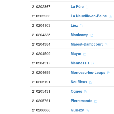
210202867
La Fère
210205233
La Neuville-en-Beine
210204103
Liez
210204335
Manicamp
210204384
Marest-Dampcourt
210204509
Mayot
210204517
Mennessis
210204699
Monceau-lès-Leups
210205191
Neuflieux
210205431
Ognes
210205761
Pierremande
210206066
Quierzy