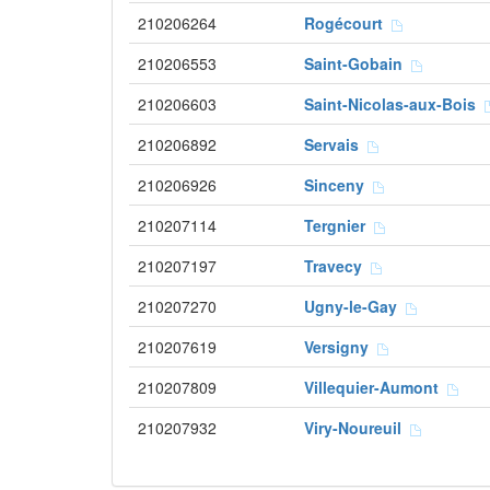
210206264
Rogécourt
210206553
Saint-Gobain
210206603
Saint-Nicolas-aux-Bois
210206892
Servais
210206926
Sinceny
210207114
Tergnier
210207197
Travecy
210207270
Ugny-le-Gay
210207619
Versigny
210207809
Villequier-Aumont
210207932
Viry-Noureuil