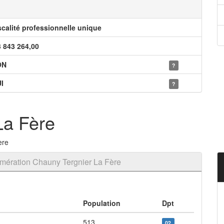
scalité professionnelle unique
3 843 264,00
ON
?
I
?
La Fère
ère
mération Chauny Tergnier La Fère
Population
Dpt
513
02