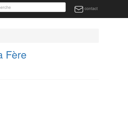
contact
a Fère