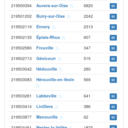
219500394
Auvers-sur-Oise
6820
95
219501202
Butry-sur-Oise
2242
95
219502119
Ennery
2313
95
219502135
Épiais-Rhus
607
95
219502580
Frouville
347
95
219502713
Génicourt
515
95
219503042
Hédouville
280
95
219503083
Hérouville-en-Vexin
569
95
219503281
Labbeville
641
95
219503414
Livilliers
386
95
219503877
Menouville
62
95
219504461
Nesles-la-Vallée
1823
95