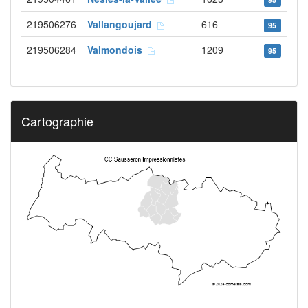
219506276
Vallangoujard
616
95
219506284
Valmondois
1209
95
Cartographie