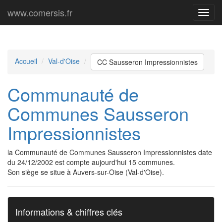
www.comersis.fr
Menu
princi
Accueil
Val-d'Oise
CC Sausseron Impressionnistes
Communauté de
Communes Sausseron
Impressionnistes
la Communauté de Communes Sausseron Impressionnistes date
du 24/12/2002 est compte aujourd'hui 15 communes.
Son siège se situe à Auvers-sur-Oise (Val-d'Oise).
Informations & chiffres clés