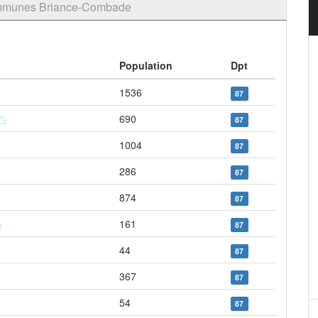
ommunes Briance-Combade
Population
Dpt
1536
87
690
87
1004
87
286
87
874
87
161
87
44
87
367
87
54
87