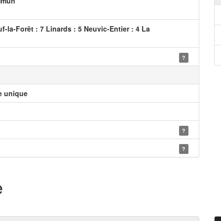
ommun
la-Forêt : 7 Linards : 5 Neuvic-Entier : 4 La
?
le unique
?
?
e