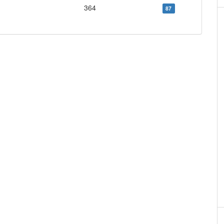
364
87