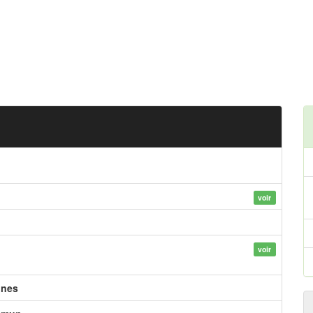
voir
voir
nes