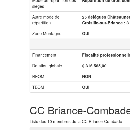
Mode de répartition des
Répartition de droit c
sièges
Autre mode de
25 délégués Châteauneuf-
répartition
Croisille-sur-Briance : 3
Zone Montagne
OUI
Financement
Fiscalité professionnel
Dotation globale
€ 316 585,00
REOM
NON
TEOM
OUI
CC Briance-Combad
Liste des 10 membres de la CC Briance-Combade