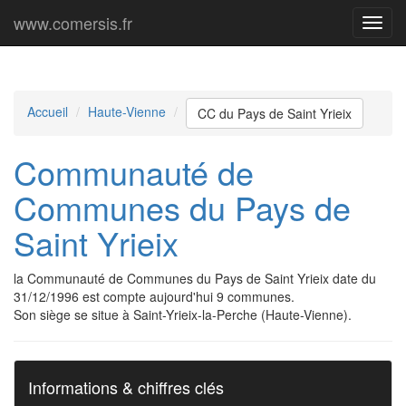
www.comersis.fr
Menu
princi
Accueil
Haute-Vienne
CC du Pays de Saint Yrieix
Communauté de
Communes du Pays de
Saint Yrieix
la Communauté de Communes du Pays de Saint Yrieix date du
31/12/1996 est compte aujourd'hui 9 communes.
Son siège se situe à Saint-Yrieix-la-Perche (Haute-Vienne).
Informations & chiffres clés