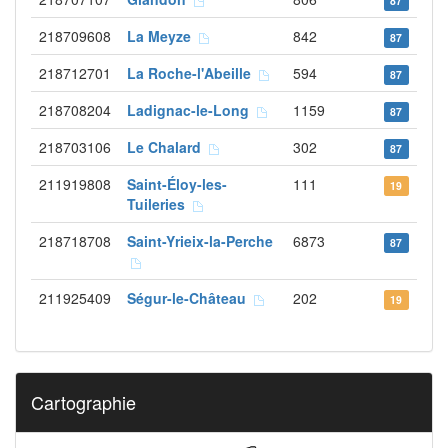
87
218709608
La Meyze
842
87
218712701
La Roche-l'Abeille
594
87
218708204
Ladignac-le-Long
1159
87
218703106
Le Chalard
302
87
211919808
Saint-Éloy-les-
111
19
Tuileries
218718708
Saint-Yrieix-la-Perche
6873
87
211925409
Ségur-le-Château
202
19
Cartographie