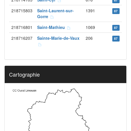
87
218715803
Saint-Laurent-sur-
1391
87
Gorre
218716801
Saint-Mathieu
1069
87
218716207
Sainte-Marie-de-Vaux
206
87
Cartographie