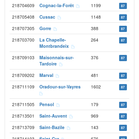
218704609
Cognac-la-Forêt
1199
87
218705408
Cussac
1148
87
218707305
Gorre
388
87
218703700
La Chapelle-
264
87
Montbrandeix
218709103
Maisonnais-sur-
376
87
Tardoire
218709202
Marval
481
87
218711109
Oradour-sur-Vayres
1602
87
218711505
Pensol
179
87
218713501
Saint-Auvent
969
87
218713709
Saint-Bazile
143
87
218714103
Saint-Cyr
676