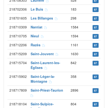
218708303
Laurière
528
87
218702306
Le Buis
183
87
218701605
Les Billanges
298
87
218710309
Nantiat
1584
87
218710705
Nieul
1594
87
218712206
Razès
1161
87
218715209
Saint-Jouvent
1630
87
218715704
Saint-Laurent-les-
842
87
Églises
218715902
Saint-Léger-la-
358
87
Montagne
218717809
Saint-Priest-Taurion
2896
87
218718104
Saint-Sulpice-
804
87