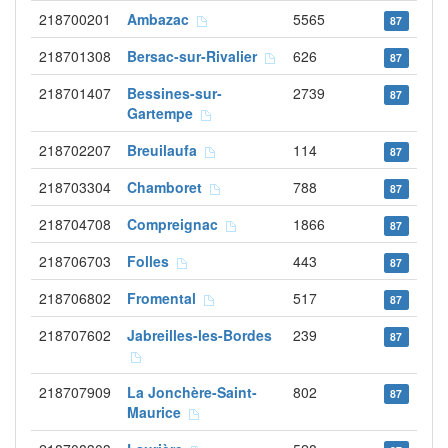
218700201
Ambazac
5565
87
218701308
Bersac-sur-Rivalier
626
87
218701407
Bessines-sur-
2739
87
Gartempe
218702207
Breuilaufa
114
87
218703304
Chamboret
788
87
218704708
Compreignac
1866
87
218706703
Folles
443
87
218706802
Fromental
517
87
218707602
Jabreilles-les-Bordes
239
87
218707909
La Jonchère-Saint-
802
87
Maurice