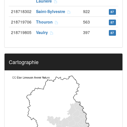
Laurière
218718302
Saint-Sylvestre
922
87
218719706
Thouron
563
87
218719805
Vaulry
397
87
Cartographie