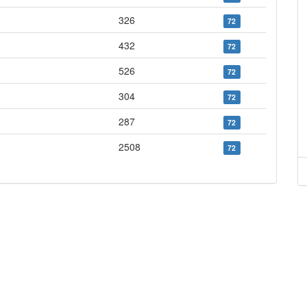
326
72
432
72
526
72
304
72
287
72
2508
72