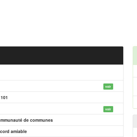
voir
 101
voir
mmunauté de communes
cord amiable