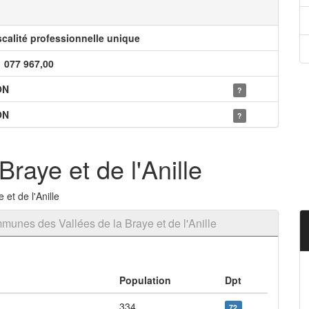
scalité professionnelle unique
1 077 967,00
ON
?
ON
?
raye et de l'Anille
et de l'Anille
nes des Vallées de la Braye et de l'Anille
Population
Dpt
334
72