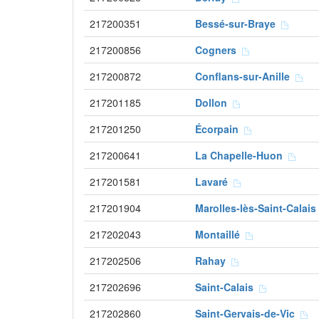
217200351
Bessé-sur-Braye
217200856
Cogners
217200872
Conflans-sur-Anille
217201185
Dollon
217201250
Écorpain
217200641
La Chapelle-Huon
217201581
Lavaré
217201904
Marolles-lès-Saint-Calai
217202043
Montaillé
217202506
Rahay
217202696
Saint-Calais
217202860
Saint-Gervais-de-Vic