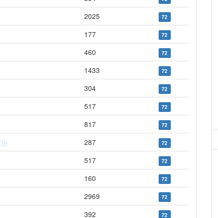
2025
72
177
72
460
72
1433
72
304
72
517
72
817
72
s
287
72
517
72
160
72
2969
72
392
72