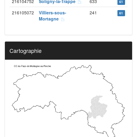
216104752
Soligny-la-Trappe
633
61
216105072
Villiers-sous-
241
61
Mortagne
Cartographie