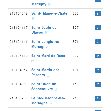
Martigny
216104042
Saint-Hilaire-le-Châtel
668
61
216104117
Saint-Jouin-de-
307
61
Blavou
216104141
Saint-Langis-lès-
871
61
Mortagne
216104182
Saint-Mard-de-Réno
397
61
216104257
Saint-Martin-des-
121
61
Pézerits
216104380
Saint-Ouen-de-
159
61
Sécherouvre
216103739
Sainte-Céronne-lès-
249
61
Mortagne