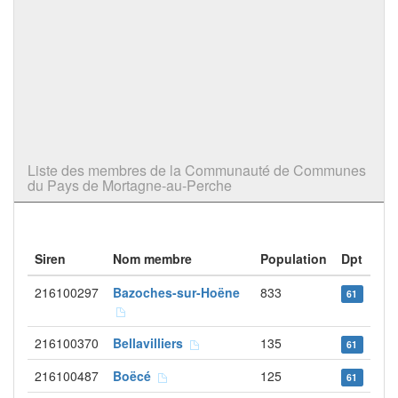
Liste des membres de la Communauté de Communes
du Pays de Mortagne-au-Perche
Siren
Nom membre
Population
Dpt
216100297
Bazoches-sur-Hoëne
833
61
216100370
Bellavilliers
135
61
216100487
Boëcé
125
61