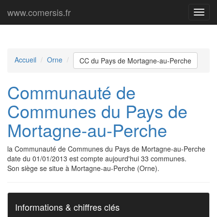
www.comersis.fr
Menu
princi
Accueil
Orne
CC du Pays de Mortagne-au-Perche
Communauté de
Communes du Pays de
Mortagne-au-Perche
la Communauté de Communes du Pays de Mortagne-au-Perche
date du 01/01/2013 est compte aujourd'hui 33 communes.
Son siège se situe à Mortagne-au-Perche (Orne).
Informations & chiffres clés