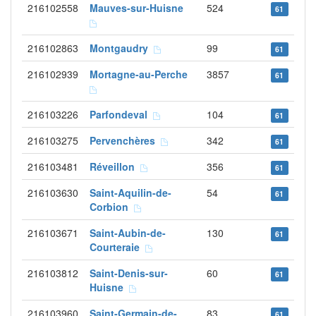
216102558
Mauves-sur-Huisne
524
61
216102863
Montgaudry
99
61
216102939
Mortagne-au-Perche
3857
61
216103226
Parfondeval
104
61
216103275
Pervenchères
342
61
216103481
Réveillon
356
61
216103630
Saint-Aquilin-de-
54
61
Corbion
216103671
Saint-Aubin-de-
130
61
Courteraie
216103812
Saint-Denis-sur-
60
61
Huisne
216103960
Saint-Germain-de-
83
61