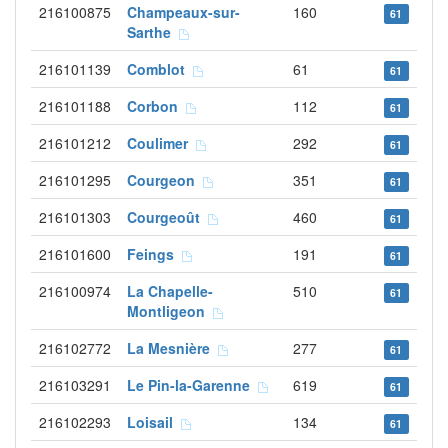
216100875
Champeaux-sur-
160
61
Sarthe
216101139
Comblot
61
61
216101188
Corbon
112
61
216101212
Coulimer
292
61
216101295
Courgeon
351
61
216101303
Courgeoût
460
61
216101600
Feings
191
61
216100974
La Chapelle-
510
61
Montligeon
216102772
La Mesnière
277
61
216103291
Le Pin-la-Garenne
619
61
216102293
Loisail
134
61