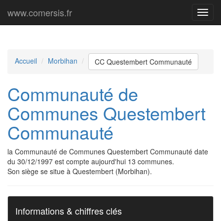
www.comersis.fr
Menu
princi
Accueil
Morbihan
CC Questembert Communauté
Communauté de
Communes Questembert
Communauté
la Communauté de Communes Questembert Communauté date
du 30/12/1997 est compte aujourd'hui 13 communes.
Son siège se situe à Questembert (Morbihan).
Informations & chiffres clés