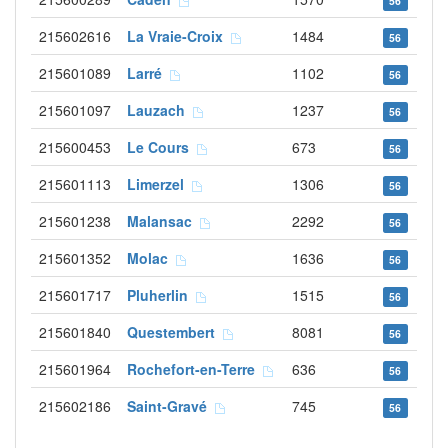
56
215602616
La Vraie-Croix
1484
56
215601089
Larré
1102
56
215601097
Lauzach
1237
56
215600453
Le Cours
673
56
215601113
Limerzel
1306
56
215601238
Malansac
2292
56
215601352
Molac
1636
56
215601717
Pluherlin
1515
56
215601840
Questembert
8081
56
215601964
Rochefort-en-Terre
636
56
215602186
Saint-Gravé
745
56