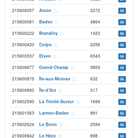
215600057
Arzon
2272
56
215600081
Baden
4864
56
215600222
Brandivy
1423
56
215600420
Colpo
2258
56
215600537
Elven
6543
56
215600677
Grand-Champ
5859
56
215600875
Île-aux-Moines
632
56
215600883
Île-d'Arz
317
56
215602590
La Trinité-Surzur
1699
56
215601063
Larmor-Baden
891
56
215602624
Le Bono
2594
56
215600842
Le Hézo
898
56