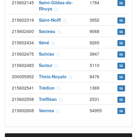
215602145
Saint-Gildas-de-
1784
56
Rhuys
215602319
Saint-Nolff
3952
56
215602400
Sarzeau
9068
56
215602434
Séné
9265
56
215602475
Sulniac
3847
56
215602483
Surzur
5110
56
200055952
Theix-Noyalo
8476
56
215602541
Trédion
1369
56
215602558
Treffléan
2531
56
215602608
Vannes
54955
56