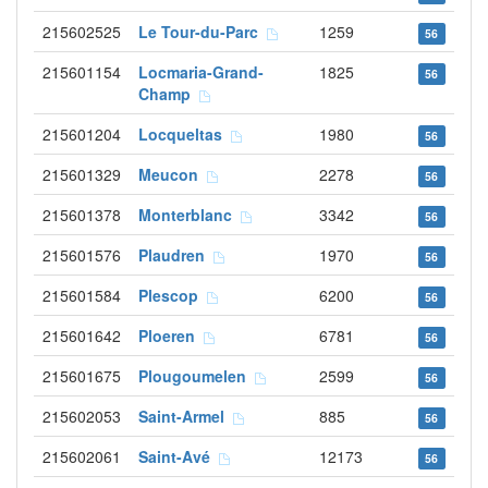
215602525
Le Tour-du-Parc
1259
56
215601154
Locmaria-Grand-
1825
56
Champ
215601204
Locqueltas
1980
56
215601329
Meucon
2278
56
215601378
Monterblanc
3342
56
215601576
Plaudren
1970
56
215601584
Plescop
6200
56
215601642
Ploeren
6781
56
215601675
Plougoumelen
2599
56
215602053
Saint-Armel
885
56
215602061
Saint-Avé
12173
56