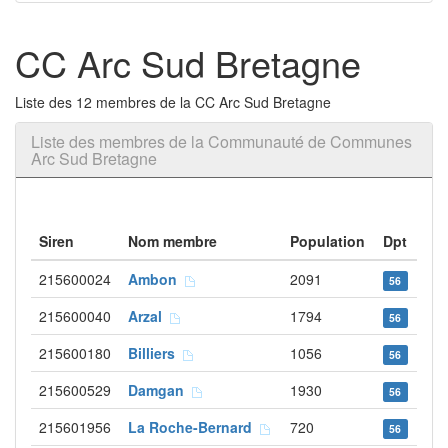
CC Arc Sud Bretagne
Liste des 12 membres de la CC Arc Sud Bretagne
Liste des membres de la Communauté de Communes
Arc Sud Bretagne
Siren
Nom membre
Population
Dpt
215600024
Ambon
2091
56
215600040
Arzal
1794
56
215600180
Billiers
1056
56
215600529
Damgan
1930
56
215601956
La Roche-Bernard
720
56