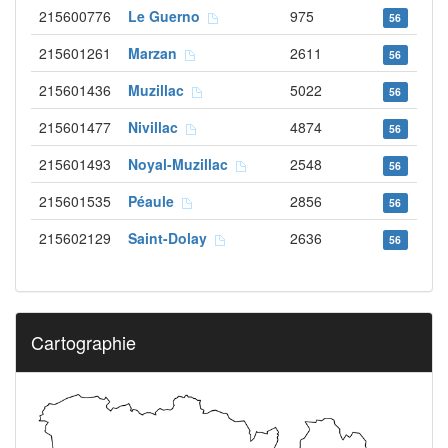
215600776
Le Guerno
975
56
215601261
Marzan
2611
56
215601436
Muzillac
5022
56
215601477
Nivillac
4874
56
215601493
Noyal-Muzillac
2548
56
215601535
Péaule
2856
56
215602129
Saint-Dolay
2636
56
Cartographie