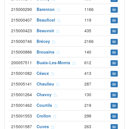
215000290
Barenton
1166
50
215000407
Beauficel
119
50
215000423
Beauvoir
435
50
215000746
Brécey
2166
50
215000886
Brouains
140
50
200057511
Buais-Les-Monts
612
50
215001082
Céaux
413
50
215005141
Chaulieu
287
50
215001264
Chavoy
130
50
215001462
Courtils
219
50
215001553
Crollon
298
50
215001587
Cuves
263
50