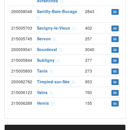
Avranches
200058048
Sartilly-Baie-Bocage
2843
50
215005703
Savigny-le-Vieux
402
50
215005745
Servon
257
50
200059541
Sourdeval
3040
50
215005844
Subligny
377
50
215005893
Tanis
273
50
200082782
Tirepied-sur-Sée
953
50
215006123
Vains
760
50
215006289
Vernix
155
50