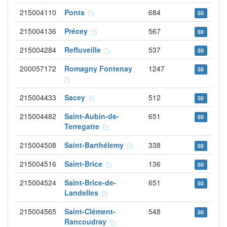
215004110
Ponts
684
50
215004136
Précey
567
50
215004284
Reffuveille
537
50
200057172
Romagny Fontenay
1247
50
215004433
Sacey
512
50
215004482
Saint-Aubin-de-
651
50
Terregatte
215004508
Saint-Barthélemy
338
50
215004516
Saint-Brice
136
50
215004524
Saint-Brice-de-
651
50
Landelles
215004565
Saint-Clément-
548
50
Rancoudray