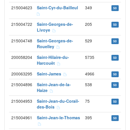
215004623
Saint-Cyr-du-Bailleul
349
50
215004722
Saint-Georges-de-
205
50
Livoye
215004748
Saint-Georges-de-
529
50
Rouelley
200058204
Saint-Hilaire-du-
5735
50
Harcouët
200063295
Saint-James
4966
50
215004896
Saint-Jean-de-la-
538
50
Haize
215004953
Saint-Jean-du-Corail-
75
50
des-Bois
215004961
Saint-Jean-le-Thomas
395
50