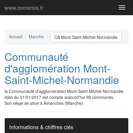
www.comersis.fr
Menu
princi
Accueil
Manche
CA Mont-Saint-Michel-Normandie
Communauté
d'agglomération Mont-
Saint-Michel-Normandie
la Communauté d'agglomération Mont-Saint-Michel-Normandie
date du 01/01/2017 est compte aujourd'hui 95 communes.
Son siège se situe à Avranches (Manche).
Informations & chiffres clés