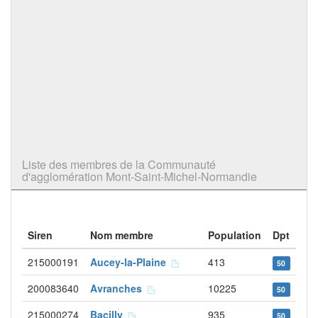
Liste des membres de la Communauté
d'agglomération Mont-Saint-Michel-Normandie
Siren
Nom membre
Population
Dpt
215000191
Aucey-la-Plaine
413
50
200083640
Avranches
10225
50
215000274
Bacilly
935
50