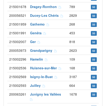
215001678
Dragey-Ronthon
789
50
200056521
Ducey-Les Chéris
2829
50
215001959
Gathemo
268
50
215001991
Genêts
453
50
215002007
Ger
818
50
200053973
Grandparigny
2623
50
215002296
Hamelin
109
50
215002536
Huisnes-sur-Mer
168
50
215002569
Isigny-le-Buat
3187
50
215002593
Juilley
664
50
200063261
Juvigny les Vallées
1678
50