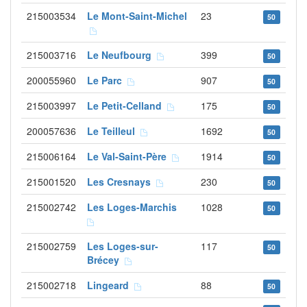
215003534
Le Mont-Saint-Michel
23
50
215003716
Le Neufbourg
399
50
200055960
Le Parc
907
50
215003997
Le Petit-Celland
175
50
200057636
Le Teilleul
1692
50
215006164
Le Val-Saint-Père
1914
50
215001520
Les Cresnays
230
50
215002742
Les Loges-Marchis
1028
50
215002759
Les Loges-sur-
117
50
Brécey
215002718
Lingeard
88
50