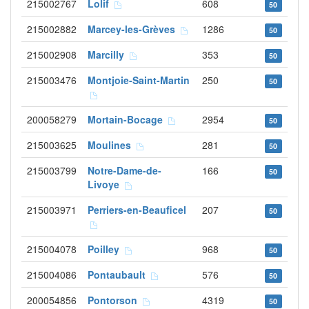
215002767
Lolif
608
50
215002882
Marcey-les-Grèves
1286
50
215002908
Marcilly
353
50
215003476
Montjoie-Saint-Martin
250
50
200058279
Mortain-Bocage
2954
50
215003625
Moulines
281
50
215003799
Notre-Dame-de-
166
50
Livoye
215003971
Perriers-en-Beauficel
207
50
215004078
Poilley
968
50
215004086
Pontaubault
576
50
200054856
Pontorson
4319
50