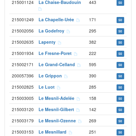
215001124
La Chaise-Baudouin
443
50
215001249
La Chapelle-Urée
171
50
215002056
La Godefroy
295
50
215002635
Lapenty
382
50
215001934
Le Fresne-Poret
222
50
215002171
Le Grand-Celland
595
50
200057396
Le Grippon
390
50
215002825
Le Luot
285
50
215003005
Le Mesnil-Adelée
158
50
215003120
Le Mesnil-Gilbert
142
50
215003179
Le Mesnil-Ozenne
269
50
215003153
Le Mesnillard
251
50