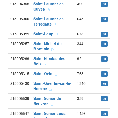
215004995
Saint-Laurent-de-
499
50
Cuves
215005000
Saint-Laurent-de-
645
50
Terregatte
215005059
Saint-Loup
678
50
215005257
Saint-Michel-de-
344
50
Montjoie
215005299
Saint-Nicolas-des-
92
50
Bois
215005315
Saint-Ovin
763
50
215005430
Saint-Quentin-sur-le-
1340
50
Homme
215005539
Saint-Senier-de-
329
50
Beuvron
215005547
Saint-Senier-sous-
1426
50