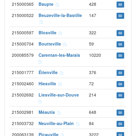
215000365
Baupte
428
50
215000522
Beuzeville-la-Bastille
147
50
215000597
Blosville
322
50
215000704
Boutteville
59
50
200085579
Carentan-les-Marais
10220
50
215001777
Étienville
376
50
215002460
Hiesville
72
50
215002692
Liesville-sur-Douve
214
50
215002981
Méautis
648
50
215003732
Neuville-au-Plain
84
50
200063139
Picauville
3222
50