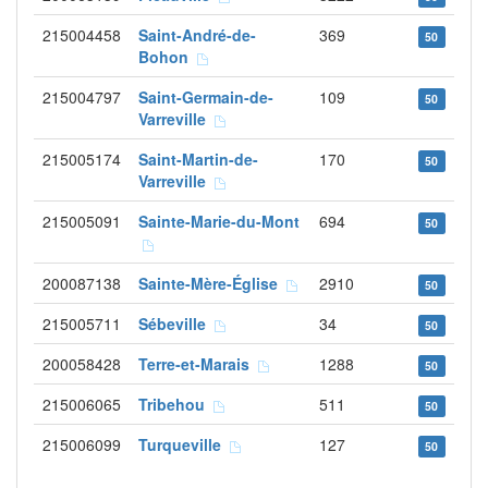
215004458
Saint-André-de-
369
50
Bohon
215004797
Saint-Germain-de-
109
50
Varreville
215005174
Saint-Martin-de-
170
50
Varreville
215005091
Sainte-Marie-du-Mont
694
50
200087138
Sainte-Mère-Église
2910
50
215005711
Sébeville
34
50
200058428
Terre-et-Marais
1288
50
215006065
Tribehou
511
50
215006099
Turqueville
127
50