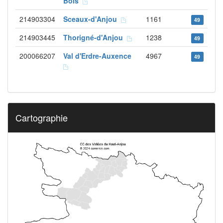
Bois
214903304
Sceaux-d'Anjou
1161
49
214903445
Thorigné-d'Anjou
1238
49
200066207
Val d'Erdre-Auxence
4967
49
Cartographie