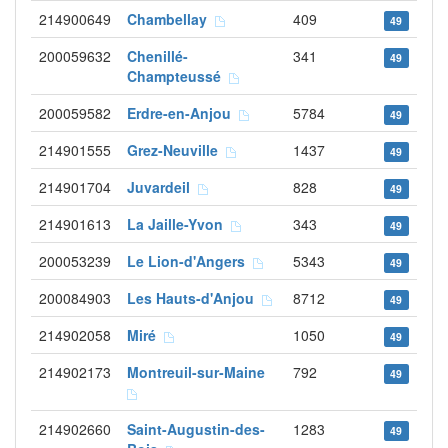
214900649
Chambellay
409
49
200059632
Chenillé-
341
49
Champteussé
200059582
Erdre-en-Anjou
5784
49
214901555
Grez-Neuville
1437
49
214901704
Juvardeil
828
49
214901613
La Jaille-Yvon
343
49
200053239
Le Lion-d'Angers
5343
49
200084903
Les Hauts-d'Anjou
8712
49
214902058
Miré
1050
49
214902173
Montreuil-sur-Maine
792
49
214902660
Saint-Augustin-des-
1283
49