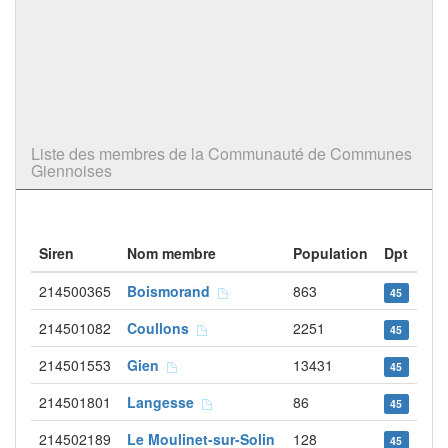
Liste des membres de la Communauté de Communes
Giennoises
Siren
Nom membre
Population
Dpt
214500365
Boismorand
863
45
214501082
Coullons
2251
45
214501553
Gien
13431
45
214501801
Langesse
86
45
214502189
Le Moulinet-sur-Solin
128
45