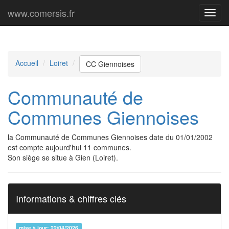
www.comersis.fr
Menu
princi
Accueil
Loiret
CC Giennoises
Communauté de
Communes Giennoises
la Communauté de Communes Giennoises date du 01/01/2002
est compte aujourd'hui 11 communes.
Son siège se situe à Gien (Loiret).
Informations & chiffres clés
mise à jour: 22/04/2026