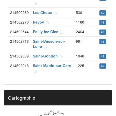
214500969
Les Choux
530
45
214502270
Nevoy
1160
45
214502544
Poilly-lez-Gien
2464
45
214502718
Saint-Brisson-sur-
961
45
Loire
214502809
Saint-Gondon
1046
45
214502916
Saint-Martin-sur-Ocre
1225
45
Cartographie