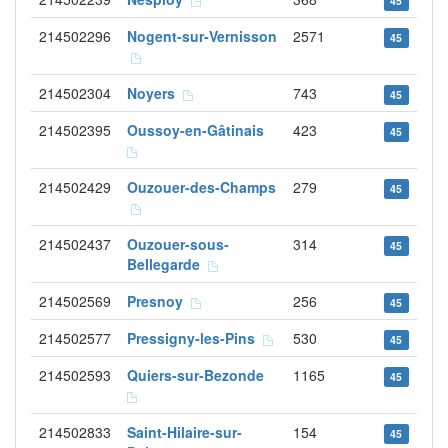
45
214502296
Nogent-sur-Vernisson
2571
45
214502304
Noyers
743
45
214502395
Oussoy-en-Gâtinais
423
45
214502429
Ouzouer-des-Champs
279
45
214502437
Ouzouer-sous-
314
45
Bellegarde
214502569
Presnoy
256
45
214502577
Pressigny-les-Pins
530
45
214502593
Quiers-sur-Bezonde
1165
45
214502833
Saint-Hilaire-sur-
154
45