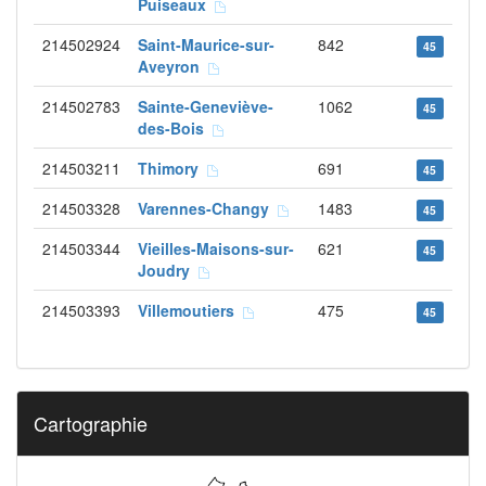
Puiseaux
214502924
Saint-Maurice-sur-
842
45
Aveyron
214502783
Sainte-Geneviève-
1062
45
des-Bois
214503211
Thimory
691
45
214503328
Varennes-Changy
1483
45
214503344
Vieilles-Maisons-sur-
621
45
Joudry
214503393
Villemoutiers
475
45
Cartographie