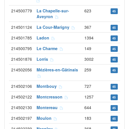
214500779
La Chapelle-sur-
623
45
Aveyron
214501124
La Cour-Marigny
367
45
214501785
Ladon
1394
45
214500795
Le Charme
149
45
214501876
Lorris
3002
45
214502056
Mézières-en-Gâtinais
259
45
214502106
Montbouy
727
45
214502122
Montcresson
1257
45
214502130
Montereau
644
45
214502197
Moulon
183
45
214502239
Nesploy
368