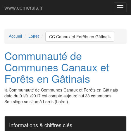
www.comersis.fr
Menu
princi
Accueil
Loiret
CC Canaux et Forêts en Gâtinais
Communauté de
Communes Canaux et
Forêts en Gâtinais
la Communauté de Communes Canaux et Forêts en Gâtinais
date du 01/01/2017 est compte aujourd'hui 38 communes.
Son siège se situe à Lorris (Loiret).
Informations & chiffres clés