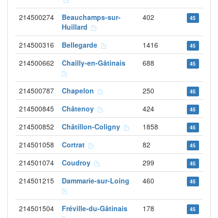
214500274
Beauchamps-sur-
402
45
Huillard
214500316
Bellegarde
1416
45
214500662
Chailly-en-Gâtinais
688
45
214500787
Chapelon
250
45
214500845
Châtenoy
424
45
214500852
Châtillon-Coligny
1858
45
214501058
Cortrat
82
45
214501074
Coudroy
299
45
214501215
Dammarie-sur-Loing
460
45
214501504
Fréville-du-Gâtinais
178
45