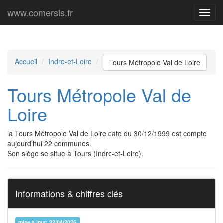
www.comersis.fr
Menu
princi
Accueil
Indre-et-Loire
Tours Métropole Val de Loire
Tours Métropole Val de
Loire
la Tours Métropole Val de Loire date du 30/12/1999 est compte
aujourd'hui 22 communes.
Son siège se situe à Tours (Indre-et-Loire).
Informations & chiffres clés
mise à jour: 22/04/2026