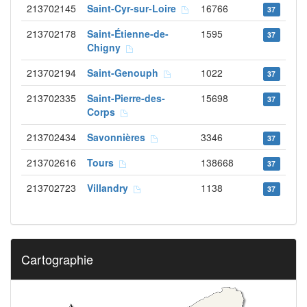
213702145
Saint-Cyr-sur-Loire
16766
37
213702178
Saint-Étienne-de-
1595
37
Chigny
213702194
Saint-Genouph
1022
37
213702335
Saint-Pierre-des-
15698
37
Corps
213702434
Savonnières
3346
37
213702616
Tours
138668
37
213702723
Villandry
1138
37
Cartographie