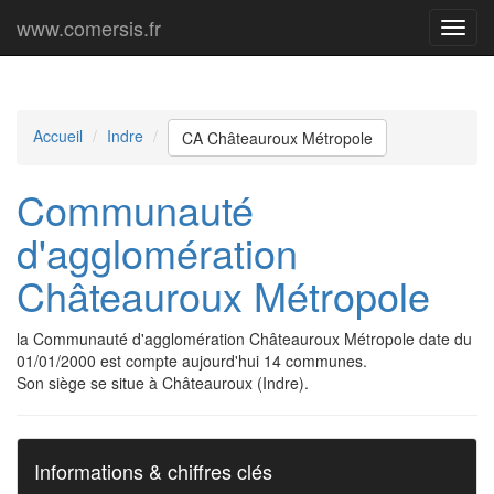
www.comersis.fr
Menu
princi
Accueil
Indre
CA Châteauroux Métropole
Communauté
d'agglomération
Châteauroux Métropole
la Communauté d'agglomération Châteauroux Métropole date du
01/01/2000 est compte aujourd'hui 14 communes.
Son siège se situe à Châteauroux (Indre).
Informations & chiffres clés