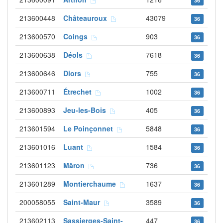
36
213600448
Châteauroux
43079
36
213600570
Coings
903
36
213600638
Déols
7618
36
213600646
Diors
755
36
213600711
Étrechet
1002
36
213600893
Jeu-les-Bois
405
36
213601594
Le Poinçonnet
5848
36
213601016
Luant
1584
36
213601123
Mâron
736
36
213601289
Montierchaume
1637
36
200058055
Saint-Maur
3589
36
213602113
Sassierges-Saint-
447
36