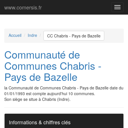
www.comersis.fr
Menu
princi
Accueil
Indre
CC Chabris - Pays de Bazelle
Communauté de
Communes Chabris -
Pays de Bazelle
la Communauté de Communes Chabris - Pays de Bazelle date du
01/01/1993 est compte aujourd'hui 10 communes.
Son siège se situe à Chabris (Indre).
Informations & chiffres clés