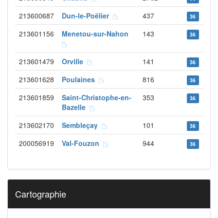
213600687
Dun-le-Poëlier
437
36
213601156
Menetou-sur-Nahon
143
36
213601479
Orville
141
36
213601628
Poulaines
816
36
213601859
Saint-Christophe-en-
353
36
Bazelle
213602170
Sembleçay
101
36
200056919
Val-Fouzon
944
36
Cartographie