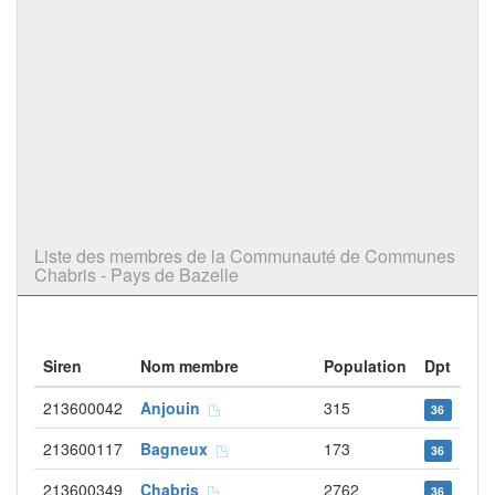
Liste des membres de la Communauté de Communes
Chabris - Pays de Bazelle
Siren
Nom membre
Population
Dpt
213600042
Anjouin
315
36
213600117
Bagneux
173
36
213600349
Chabris
2762
36