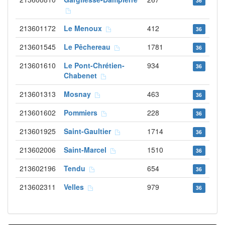
36
213601172
Le Menoux
412
36
213601545
Le Pêchereau
1781
36
213601610
Le Pont-Chrétien-
934
36
Chabenet
213601313
Mosnay
463
36
213601602
Pommiers
228
36
213601925
Saint-Gaultier
1714
36
213602006
Saint-Marcel
1510
36
213602196
Tendu
654
36
213602311
Velles
979
36