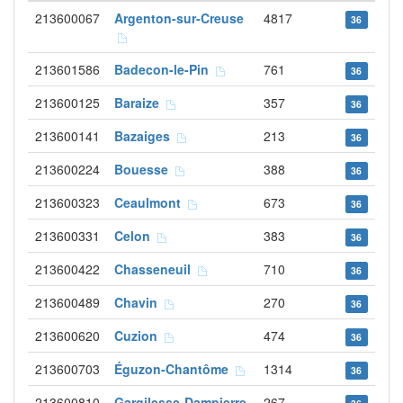
213600067
Argenton-sur-Creuse
4817
36
213601586
Badecon-le-Pin
761
36
213600125
Baraize
357
36
213600141
Bazaiges
213
36
213600224
Bouesse
388
36
213600323
Ceaulmont
673
36
213600331
Celon
383
36
213600422
Chasseneuil
710
36
213600489
Chavin
270
36
213600620
Cuzion
474
36
213600703
Éguzon-Chantôme
1314
36
213600810
Gargilesse-Dampierre
267