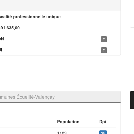
scalité professionnelle unique
691 635,00
ON
?
I
?
munes Écueillé-Valençay
Population
Dpt
1189
36