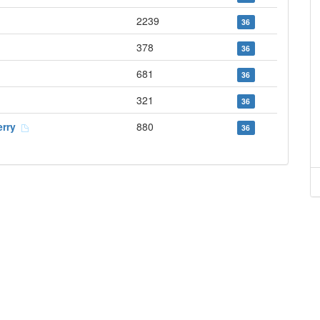
2239
36
378
36
681
36
321
36
Berry
880
36