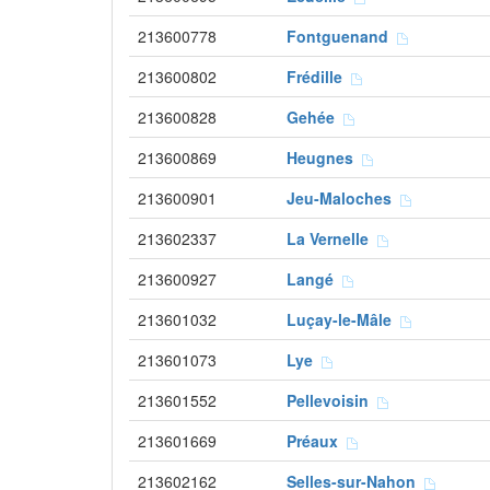
213600778
Fontguenand
213600802
Frédille
213600828
Gehée
213600869
Heugnes
213600901
Jeu-Maloches
213602337
La Vernelle
213600927
Langé
213601032
Luçay-le-Mâle
213601073
Lye
213601552
Pellevoisin
213601669
Préaux
213602162
Selles-sur-Nahon