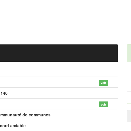
voir
 140
voir
mmunauté de communes
cord amiable