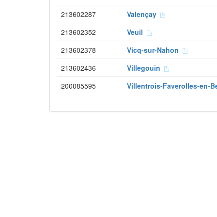
213602287
Valençay
213602352
Veuil
213602378
Vicq-sur-Nahon
213602436
Villegouin
200085595
Villentrois-Faverolles-en-