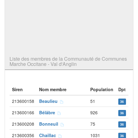
Liste des membres de la Communauté de Communes
Marche Occitane - Val d'Anglin
Siren
Nom membre
Population
Dpt
213600158
Beaulieu
51
36
213600166
Bélâbre
926
36
213600208
Bonneuil
75
36
213600356
Chaillac
1031
36