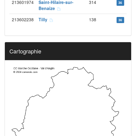
213601974
Saint-Hilaire-sur-
314
36
Benaize
213602238
Tilly
138
36
Cartographie