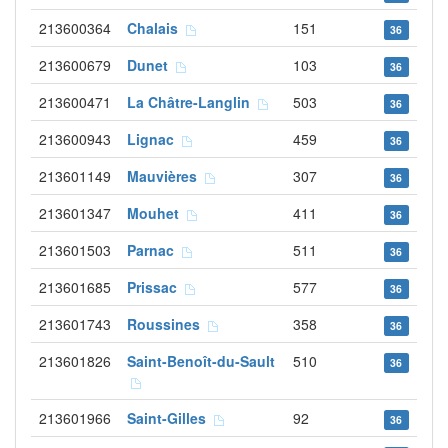
213600364
Chalais
151
36
213600679
Dunet
103
36
213600471
La Châtre-Langlin
503
36
213600943
Lignac
459
36
213601149
Mauvières
307
36
213601347
Mouhet
411
36
213601503
Parnac
511
36
213601685
Prissac
577
36
213601743
Roussines
358
36
213601826
Saint-Benoît-du-Sault
510
36
213601966
Saint-Gilles
92
36