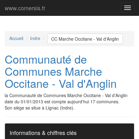
www.comersis.fr
Menu
princi
Accueil
Indre
CC Marche Occitane - Val d'Anglin
Communauté de
Communes Marche
Occitane - Val d'Anglin
la Communauté de Communes Marche Occitane - Val d'Anglin
date du 01/01/2013 est compte aujourd'hui 17 communes.
Son siège se situe à Lignac (Indre).
Informations & chiffres clés