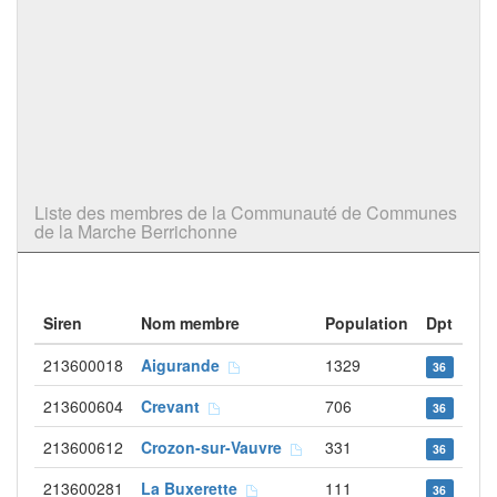
Liste des membres de la Communauté de Communes
de la Marche Berrichonne
Siren
Nom membre
Population
Dpt
213600018
Aigurande
1329
36
213600604
Crevant
706
36
213600612
Crozon-sur-Vauvre
331
36
213600281
La Buxerette
111
36