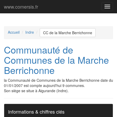
www.comersis.fr
Menu
princi
Accueil
Indre
CC de la Marche Berrichonne
Communauté de
Communes de la Marche
Berrichonne
la Communauté de Communes de la Marche Berrichonne date du
01/01/2007 est compte aujourd'hui 9 communes.
Son siège se situe à Aigurande (Indre).
Informations & chiffres clés