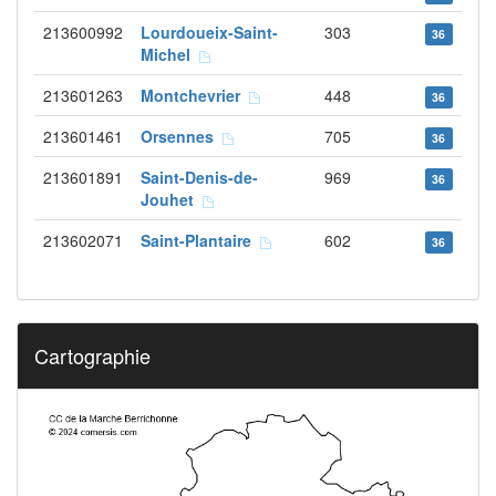
213600992
Lourdoueix-Saint-
303
36
Michel
213601263
Montchevrier
448
36
213601461
Orsennes
705
36
213601891
Saint-Denis-de-
969
36
Jouhet
213602071
Saint-Plantaire
602
36
Cartographie