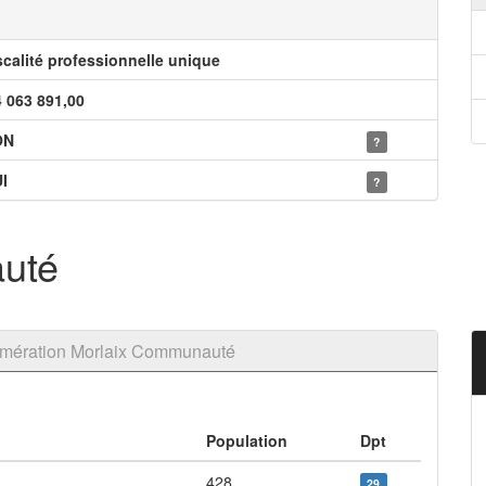
scalité professionnelle unique
4 063 891,00
ON
?
I
?
uté
omération Morlaix Communauté
Population
Dpt
428
29