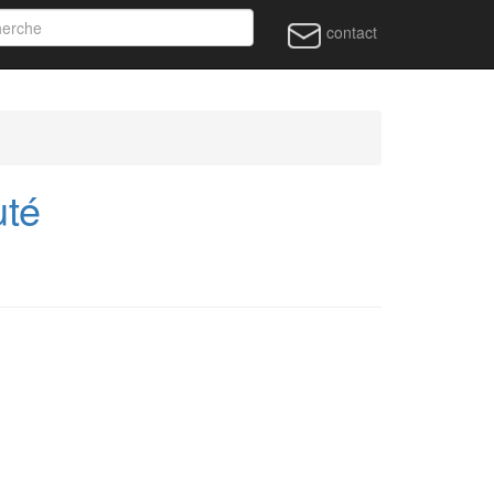
contact
uté