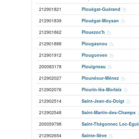
212901821
Plouégat-Guérand
212901839
Plouégat-Moysan
212901862
Plouezoc'h
212901888
Plougasnou
212901912
Plougonven
200083178
Plouigneau
212902027
Plounéour-Ménez
212902076
Plourin-lès-Morlaix
212902514
Saint-Jean-du-Doigt
212902548
Saint-Martin-des-Champs
200059798
Saint-Thégonnec Loc-Egu
212902654
Sainte-Sève