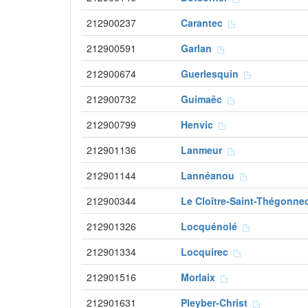
212900237
Carantec
212900591
Garlan
212900674
Guerlesquin
212900732
Guimaëc
212900799
Henvic
212901136
Lanmeur
212901144
Lannéanou
212900344
Le Cloître-Saint-Thégonn
212901326
Locquénolé
212901334
Locquirec
212901516
Morlaix
212901631
Pleyber-Christ