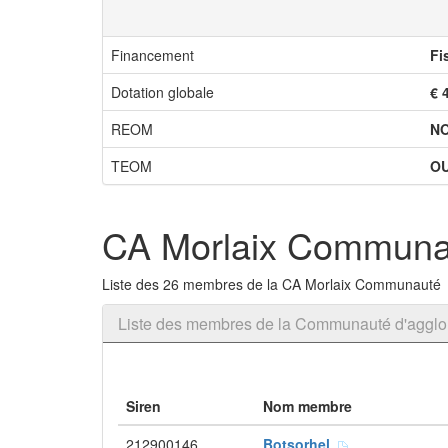
Financement
Fi
Dotation globale
€ 
REOM
N
TEOM
OU
CA Morlaix Communa
Liste des 26 membres de la CA Morlaix Communauté
Liste des membres de la Communauté d'aggl
Siren
Nom membre
212900146
Botsorhel