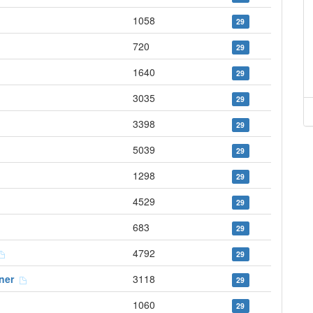
1058
29
720
29
1640
29
3035
29
3398
29
5039
29
1298
29
4529
29
683
29
4792
29
iner
3118
29
1060
29