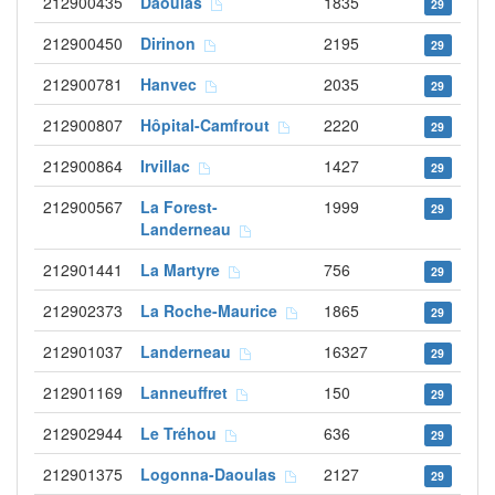
212900435
Daoulas
1835
29
212900450
Dirinon
2195
29
212900781
Hanvec
2035
29
212900807
Hôpital-Camfrout
2220
29
212900864
Irvillac
1427
29
212900567
La Forest-
1999
29
Landerneau
212901441
La Martyre
756
29
212902373
La Roche-Maurice
1865
29
212901037
Landerneau
16327
29
212901169
Lanneuffret
150
29
212902944
Le Tréhou
636
29
212901375
Logonna-Daoulas
2127
29