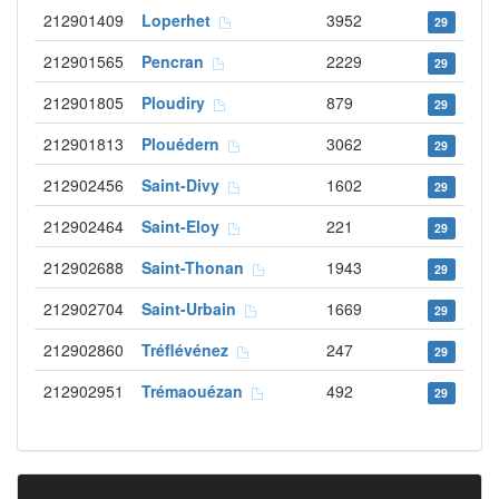
212901409
Loperhet
3952
29
212901565
Pencran
2229
29
212901805
Ploudiry
879
29
212901813
Plouédern
3062
29
212902456
Saint-Divy
1602
29
212902464
Saint-Eloy
221
29
212902688
Saint-Thonan
1943
29
212902704
Saint-Urbain
1669
29
212902860
Tréflévénez
247
29
212902951
Trémaouézan
492
29