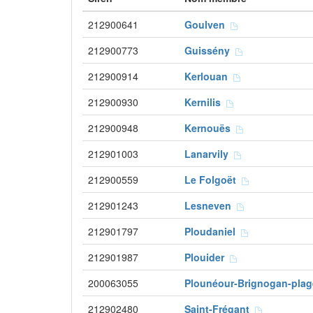
212900641
Goulven
212900773
Guissény
212900914
Kerlouan
212900930
Kernilis
212900948
Kernouës
212901003
Lanarvily
212900559
Le Folgoët
212901243
Lesneven
212901797
Ploudaniel
212901987
Plouider
200063055
Plounéour-Brignogan-pla
212902480
Saint-Frégant