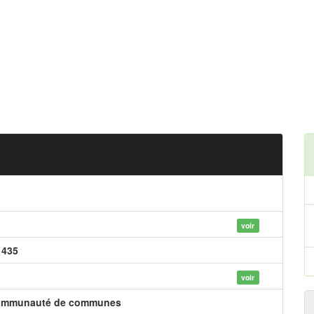
voir
 435
voir
mmunauté de communes