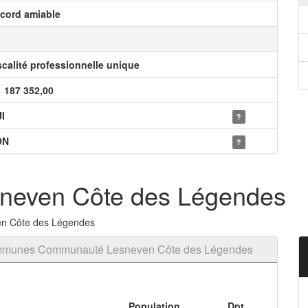
cord amiable
scalité professionnelle unique
1 187 352,00
I
?
ON
?
even Côte des Légendes
en Côte des Légendes
ommunes Communauté Lesneven Côte des Légendes
Population
Dpt