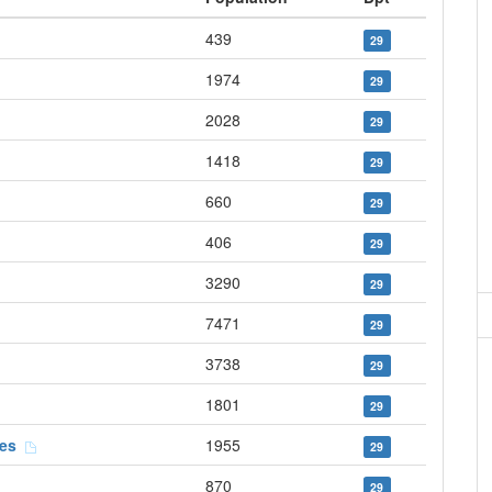
439
29
1974
29
2028
29
1418
29
660
29
406
29
3290
29
7471
29
3738
29
1801
29
ges
1955
29
870
29