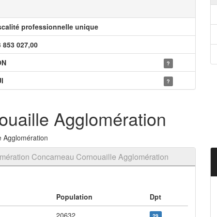
scalité professionnelle unique
3 853 027,00
ON
?
I
?
uaille Agglomération
e Agglomération
mération Concarneau Cornouaille Agglomération
Population
Dpt
20632
29