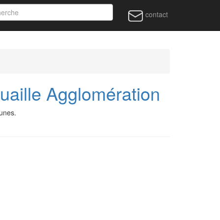
contact
aille Agglomération
unes.