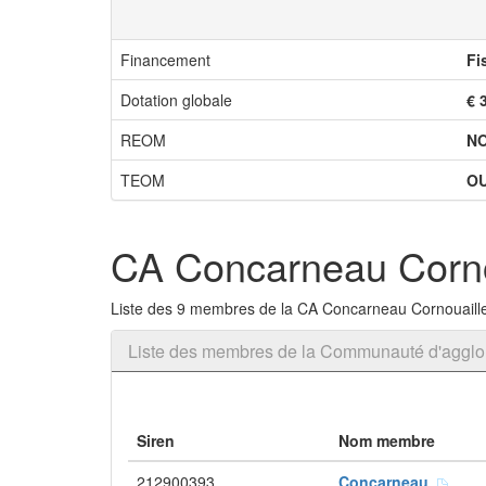
Financement
Fi
Dotation globale
€ 
REOM
N
TEOM
OU
CA Concarneau Corno
Liste des 9 membres de la CA Concarneau Cornouaill
Liste des membres de la Communauté d'agglo
Siren
Nom membre
212900393
Concarneau