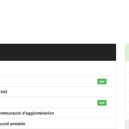
voir
 942
voir
mmunauté d'agglomération
cord amiable