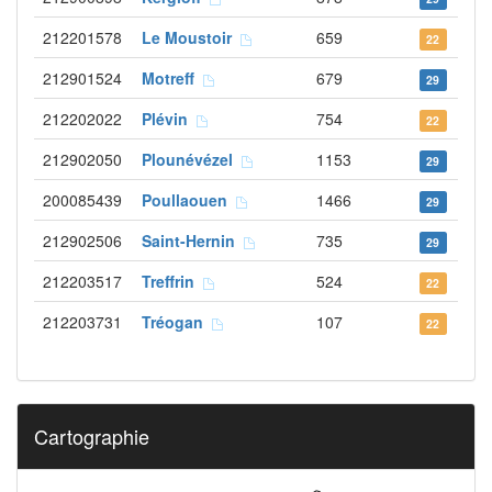
212201578
Le Moustoir
659
22
212901524
Motreff
679
29
212202022
Plévin
754
22
212902050
Plounévézel
1153
29
200085439
Poullaouen
1466
29
212902506
Saint-Hernin
735
29
212203517
Treffrin
524
22
212203731
Tréogan
107
22
Cartographie