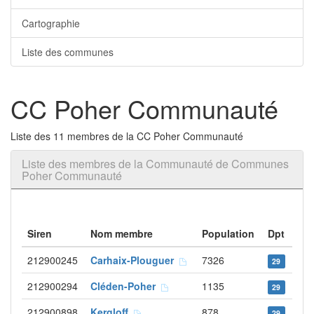
Cartographie
Liste des communes
CC Poher Communauté
Liste des 11 membres de la CC Poher Communauté
Liste des membres de la Communauté de Communes
Poher Communauté
Siren
Nom membre
Population
Dpt
212900245
Carhaix-Plouguer
7326
29
212900294
Cléden-Poher
1135
29
212900898
Kergloff
878
29