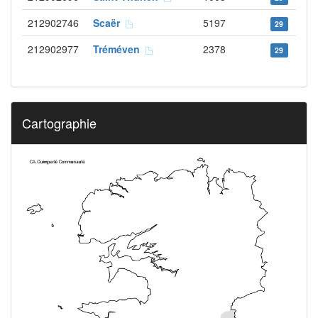
212902746
Scaër
5197
29
212902977
Tréméven
2378
29
Cartographie