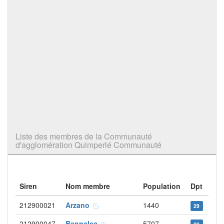
Liste des membres de la Communauté
d'agglomération Quimperlé Communauté
Siren
Nom membre
Population
Dpt
212900021
Arzano
1440
29
212900047
Bannalec
5707