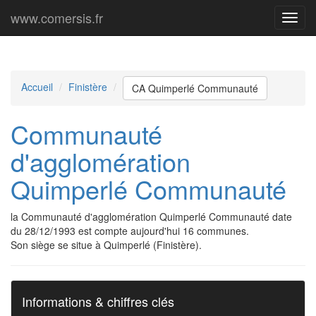
www.comersis.fr
Menu
princi
Accueil
Finistère
CA Quimperlé Communauté
Communauté
d'agglomération
Quimperlé Communauté
la Communauté d'agglomération Quimperlé Communauté date
du 28/12/1993 est compte aujourd'hui 16 communes.
Son siège se situe à Quimperlé (Finistère).
Informations & chiffres clés