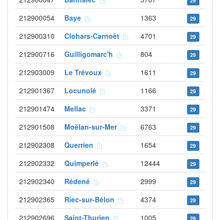
29
212900054
Baye
1363
29
212900310
Clohars-Carnoët
4701
29
212900716
Guilligomarc'h
804
29
212903009
Le Trévoux
1611
29
212901367
Locunolé
1166
29
212901474
Mellac
3371
29
212901508
Moëlan-sur-Mer
6763
29
212902308
Querrien
1654
29
212902332
Quimperlé
12444
29
212902340
Rédené
2999
29
212902365
Riec-sur-Bélon
4374
29
212902696
Saint-Thurien
1005
29