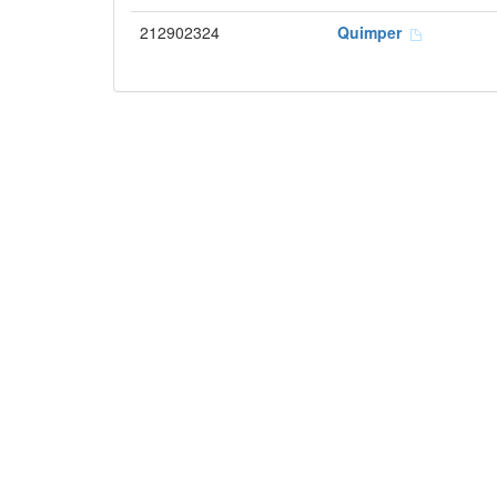
212902324
Quimper