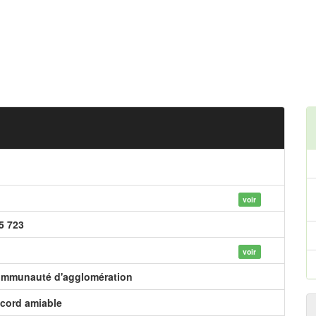
voir
5 723
voir
mmunauté d'agglomération
cord amiable