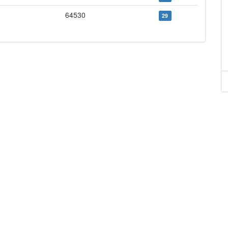
64530
29