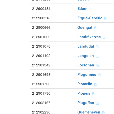
212900484
Edern
212900518
Ergué-Gabéric
212900666
Guengat
212901060
Landrévarzec
212901078
Landudal
212901102
Langolen
212901342
Locronan
212901698
Plogonnec
212901706
Plomelin
212901730
Plonéis
212902167
Pluguffan
212902290
Quéménéven