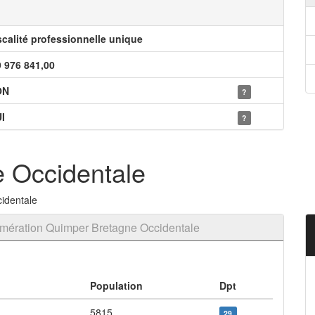
scalité professionnelle unique
9 976 841,00
ON
?
I
?
 Occidentale
identale
mération Quimper Bretagne Occidentale
Population
Dpt
5815
29