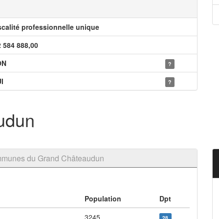
scalité professionnelle unique
2 584 888,00
ON
?
I
?
udun
mmunes du Grand Châteaudun
Population
Dpt
3245
28