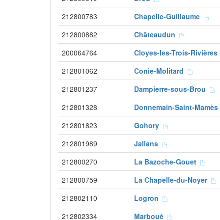
212800783
Chapelle-Guillaume
212800882
Châteaudun
200064764
Cloyes-les-Trois-Rivière
212801062
Conie-Molitard
212801237
Dampierre-sous-Brou
212801328
Donnemain-Saint-Mamè
212801823
Gohory
212801989
Jallans
212800270
La Bazoche-Gouet
212800759
La Chapelle-du-Noyer
212802110
Logron
212802334
Marboué