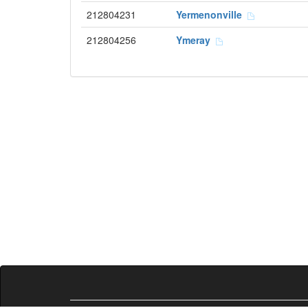
212804231
Yermenonville
212804256
Ymeray