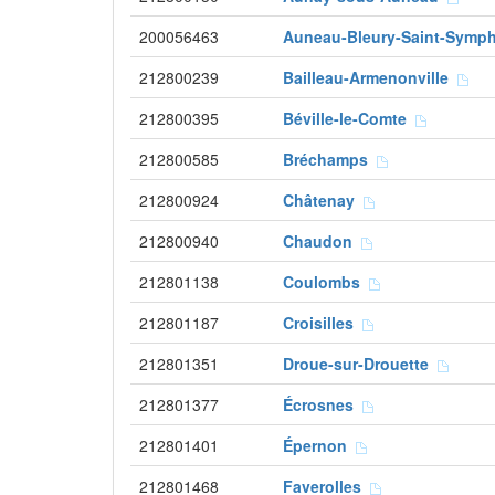
200056463
Auneau-Bleury-Saint-Symp
212800239
Bailleau-Armenonville
212800395
Béville-le-Comte
212800585
Bréchamps
212800924
Châtenay
212800940
Chaudon
212801138
Coulombs
212801187
Croisilles
212801351
Droue-sur-Drouette
212801377
Écrosnes
212801401
Épernon
212801468
Faverolles