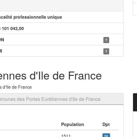
scalité professionnelle unique
3 101 042,00
ON
?
I
?
ennes d'Ile de France
 d'Ile de France
unes des Portes Euréliennes d'Ile de France
Population
Dpt
1511
28