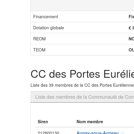
Financement
Fi
Dotation globale
€ 
REOM
N
TEOM
OU
CC des Portes Euréli
Liste des 39 membres de la CC des Portes Euréliennes
Liste des membres de la Communauté de Comm
Siren
Nom membre
212800130
Aunay-sous-Auneau