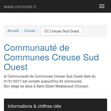
www.comersis.fr
Menu
princi
Accueil
Creuse
CC Creuse Sud Ouest
Communauté de
Communes Creuse Sud
Ouest
la Communauté de Communes Creuse Sud Ouest date du
01/01/2017 est compte aujourd'hui 43 communes.
Son siège se situe à Saint-Dizier-Masbaraud (Creuse).
Informations & chiffres clés