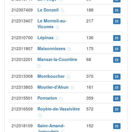
212307409
Le Donzeil
188
23
212313407
Le Monteil-au-
217
23
Vicomte
212310700
Lépinas
136
23
212311807
Maisonnisses
175
23
212312201
Mansat-la-Courrière
68
23
212313308
Montboucher
370
23
212313803
Moutier-d'Ahun
161
23
212315501
Pontarion
359
23
212316509
Royère-de-Vassivière
572
23
212318109
Saint-Amand-
152
23
Jartoudeix