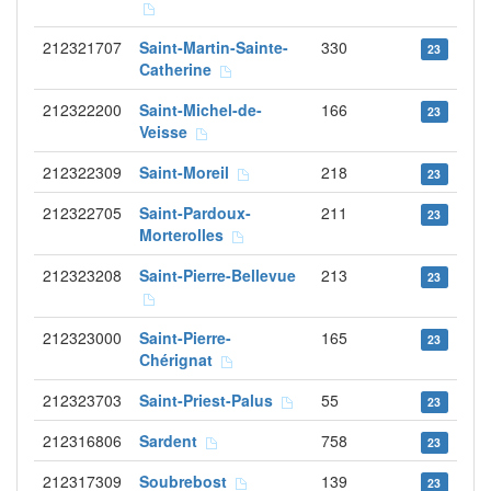
212321707
Saint-Martin-Sainte-
330
23
Catherine
212322200
Saint-Michel-de-
166
23
Veisse
212322309
Saint-Moreil
218
23
212322705
Saint-Pardoux-
211
23
Morterolles
212323208
Saint-Pierre-Bellevue
213
23
212323000
Saint-Pierre-
165
23
Chérignat
212323703
Saint-Priest-Palus
55
23
212316806
Sardent
758
23
212317309
Soubrebost
139
23