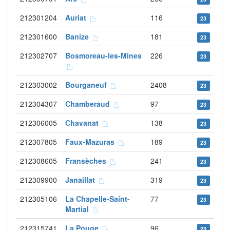
212301204
Auriat
116
23
212301600
Banize
181
23
212302707
Bosmoreau-les-Mines
226
23
212303002
Bourganeuf
2408
23
212304307
Chamberaud
97
23
212306005
Chavanat
138
23
212307805
Faux-Mazuras
189
23
212308605
Fransèches
241
23
212309900
Janaillat
319
23
212305106
La Chapelle-Saint-
77
23
Martial
212315741
La Pouge
96
23