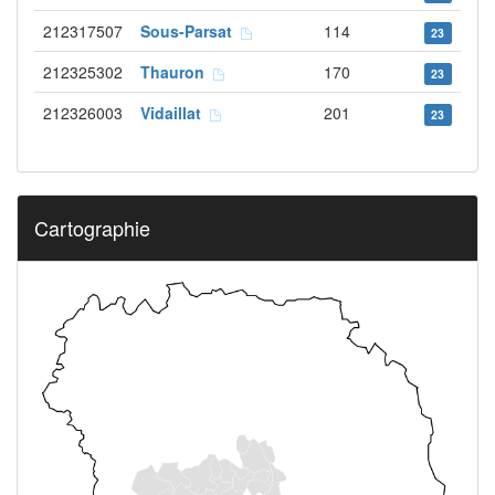
212317507
Sous-Parsat
114
23
212325302
Thauron
170
23
212326003
Vidaillat
201
23
Cartographie