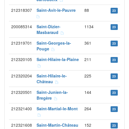
212318307
Saint-Avit-le-Pauvre
88
23
200085314
Saint-Dizier-
1134
23
Masbaraud
212319701
Saint-Georges-la-
361
23
Pouge
212320105
Saint-Hilaire-la-Plaine
211
23
212320204
Saint-Hilaire-le-
225
23
Château
212320501
Saint-Junien-la-
144
23
Bregère
212321400
Saint-Martial-le-Mont
264
23
212321608
Saint-Martin-Château
152
23