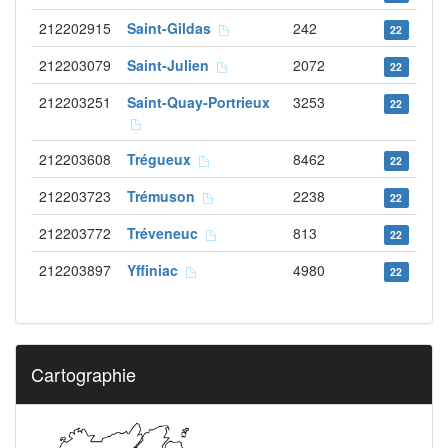
212202915
Saint-Gildas
242
22
212203079
Saint-Julien
2072
22
212203251
Saint-Quay-Portrieux
3253
22
212203608
Trégueux
8462
22
212203723
Trémuson
2238
22
212203772
Tréveneuc
813
22
212203897
Yffiniac
4980
22
Cartographie