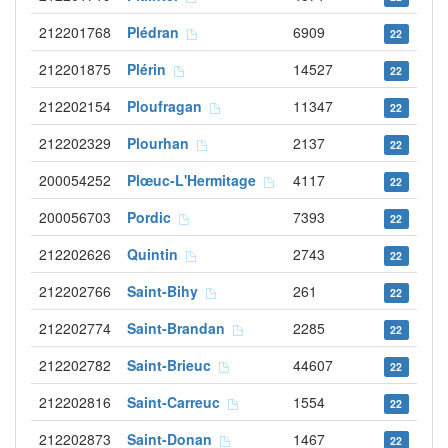
212201768
Plédran
6909
22
212201875
Plérin
14527
22
212202154
Ploufragan
11347
22
212202329
Plourhan
2137
22
200054252
Plœuc-L'Hermitage
4117
22
200056703
Pordic
7393
22
212202626
Quintin
2743
22
212202766
Saint-Bihy
261
22
212202774
Saint-Brandan
2285
22
212202782
Saint-Brieuc
44607
22
212202816
Saint-Carreuc
1554
22
212202873
Saint-Donan
1467
22