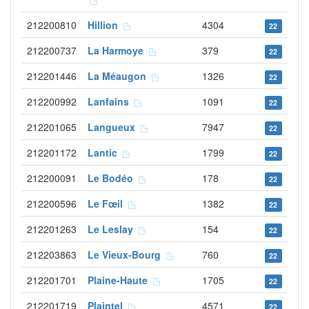
212200810
Hillion
4304
22
212200737
La Harmoye
379
22
212201446
La Méaugon
1326
22
212200992
Lanfains
1091
22
212201065
Langueux
7947
22
212201172
Lantic
1799
22
212200091
Le Bodéo
178
22
212200596
Le Fœil
1382
22
212201263
Le Leslay
154
22
212203863
Le Vieux-Bourg
760
22
212201701
Plaine-Haute
1705
22
212201719
Plaintel
4571
22