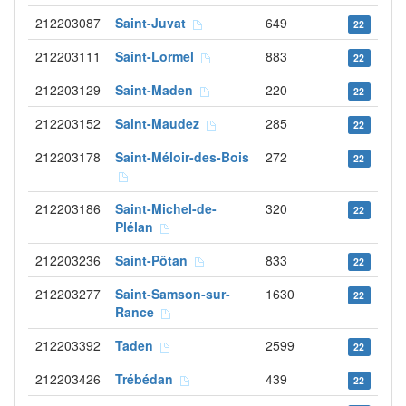
212203087
Saint-Juvat
649
22
212203111
Saint-Lormel
883
22
212203129
Saint-Maden
220
22
212203152
Saint-Maudez
285
22
212203178
Saint-Méloir-des-Bois
272
22
212203186
Saint-Michel-de-
320
22
Plélan
212203236
Saint-Pôtan
833
22
212203277
Saint-Samson-sur-
1630
22
Rance
212203392
Taden
2599
22
212203426
Trébédan
439
22