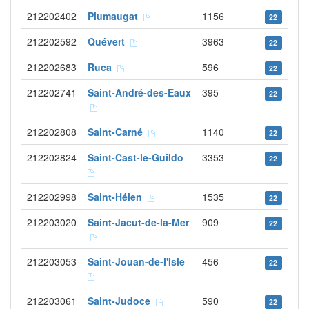
212202402
Plumaugat
1156
22
212202592
Quévert
3963
22
212202683
Ruca
596
22
212202741
Saint-André-des-Eaux
395
22
212202808
Saint-Carné
1140
22
212202824
Saint-Cast-le-Guildo
3353
22
212202998
Saint-Hélen
1535
22
212203020
Saint-Jacut-de-la-Mer
909
22
212203053
Saint-Jouan-de-l'Isle
456
22
212203061
Saint-Judoce
590
22