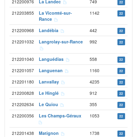
212200976
La Landec
749
22
212203855
La Vicomté-sur-
1142
22
Rance
212200968
Landébia
442
22
212201032
Langrolay-sur-Rance
992
22
212201040
Languédias
558
22
212201057
Languenan
1160
22
212201180
Lanvallay
4235
22
212200828
Le Hinglé
912
22
212202634
Le Quiou
355
22
212200356
Les Champs-Géraux
1053
22
212201438
Matignon
1738
22