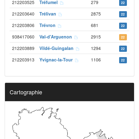
212203525
Tréfumel
279
22
212203640
Trélivan
2875
22
212203806
Trévron
681
22
938417060
Val-d'Arguenon
2915
22
212203889
Vildé-Guingalan
1294
22
212203913
Yvignac-la-Tour
1106
22
Cartographie