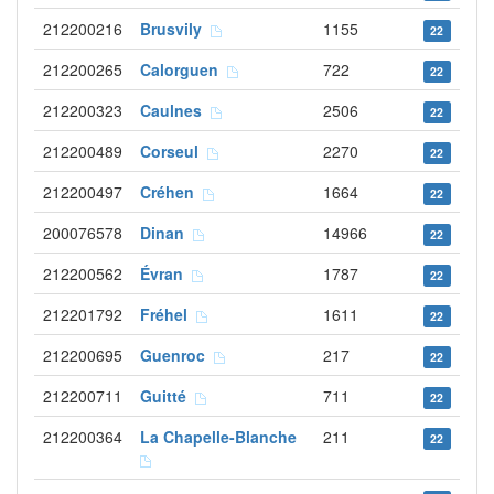
212200216
Brusvily
1155
22
212200265
Calorguen
722
22
212200323
Caulnes
2506
22
212200489
Corseul
2270
22
212200497
Créhen
1664
22
200076578
Dinan
14966
22
212200562
Évran
1787
22
212201792
Fréhel
1611
22
212200695
Guenroc
217
22
212200711
Guitté
711
22
212200364
La Chapelle-Blanche
211
22