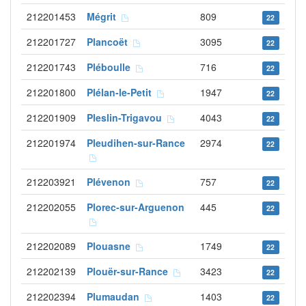
212201453
Mégrit
809
22
212201727
Plancoët
3095
22
212201743
Pléboulle
716
22
212201800
Plélan-le-Petit
1947
22
212201909
Pleslin-Trigavou
4043
22
212201974
Pleudihen-sur-Rance
2974
22
212203921
Plévenon
757
22
212202055
Plorec-sur-Arguenon
445
22
212202089
Plouasne
1749
22
212202139
Plouër-sur-Rance
3423
22
212202394
Plumaudan
1403
22