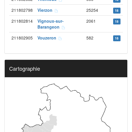
211802798
Vierzon
25254
18
211802814
Vignoux-sur-
2061
18
Barangeon
211802905
Vouzeron
582
18
Cartographie