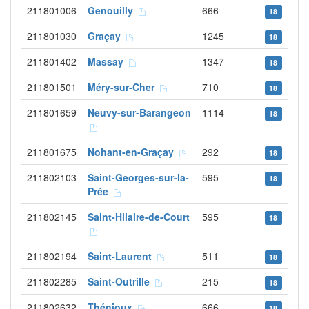
211801006
Genouilly
666
18
211801030
Graçay
1245
18
211801402
Massay
1347
18
211801501
Méry-sur-Cher
710
18
211801659
Neuvy-sur-Barangeon
1114
18
211801675
Nohant-en-Graçay
292
18
211802103
Saint-Georges-sur-la-
595
18
Prée
211802145
Saint-Hilaire-de-Court
595
18
211802194
Saint-Laurent
511
18
211802285
Saint-Outrille
215
18
211802632
Thénioux
666
18