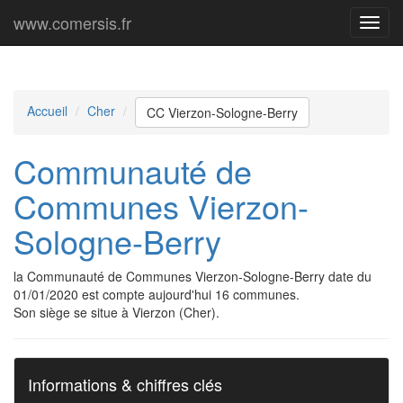
www.comersis.fr
Menu
princi
Accueil
Cher
CC Vierzon-Sologne-Berry
Communauté de
Communes Vierzon-
Sologne-Berry
la Communauté de Communes Vierzon-Sologne-Berry date du
01/01/2020 est compte aujourd'hui 16 communes.
Son siège se situe à Vierzon (Cher).
Informations & chiffres clés