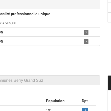
scalité professionnelle unique
487 209,00
ON
?
ON
?
mmunes Berry Grand Sud
Population
Dpt
191
18