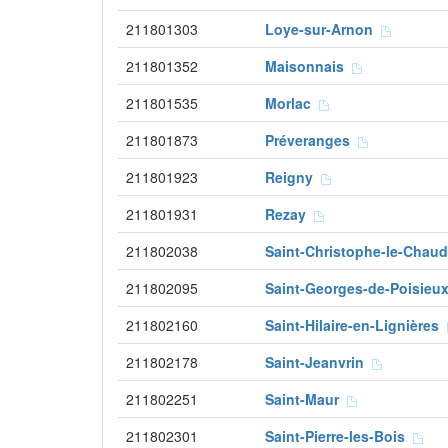
211801303
Loye-sur-Arnon
211801352
Maisonnais
211801535
Morlac
211801873
Préveranges
211801923
Reigny
211801931
Rezay
211802038
Saint-Christophe-le-Chau
211802095
Saint-Georges-de-Poisie
211802160
Saint-Hilaire-en-Lignières
211802178
Saint-Jeanvrin
211802251
Saint-Maur
211802301
Saint-Pierre-les-Bois