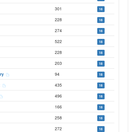
301
18
228
18
274
18
522
18
228
18
203
18
dry
94
18
ux
435
18
496
18
166
18
258
18
272
18