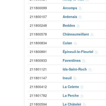
211800099
Arcomps
211800107
Ardenais
211800248
Beddes
211800578
Châteaumeillant
211800834
Culan
211800891
Épineuil-le-Fleuriel
211800933
Faverdines
211801121
Ids-Saint-Roch
211801147
Ineuil
211800412
La Celette
211801782
La Perche
211800594
Le Châtelet