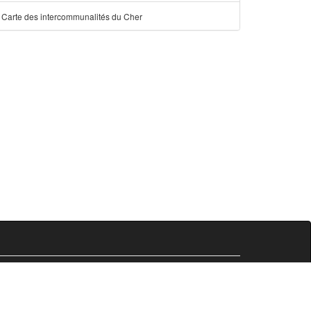
Carte des intercommunalités du Cher
Comersis.fr
29630 Plougasnou