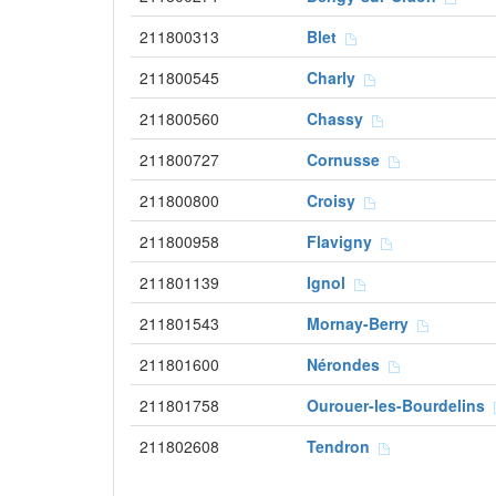
211800313
Blet
211800545
Charly
211800560
Chassy
211800727
Cornusse
211800800
Croisy
211800958
Flavigny
211801139
Ignol
211801543
Mornay-Berry
211801600
Nérondes
211801758
Ourouer-les-Bourdelins
211802608
Tendron