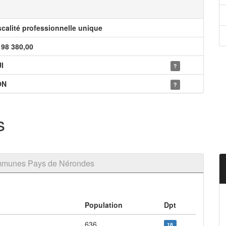
scalité professionnelle unique
198 380,00
I
?
ON
?
s
mmunes Pays de Nérondes
Population
Dpt
636
18