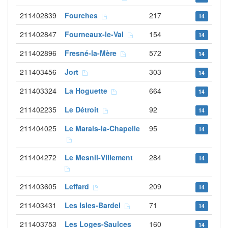
211402839
Fourches
217
14
211402847
Fourneaux-le-Val
154
14
211402896
Fresné-la-Mère
572
14
211403456
Jort
303
14
211403324
La Hoguette
664
14
211402235
Le Détroit
92
14
211404025
Le Marais-la-Chapelle
95
14
211404272
Le Mesnil-Villement
284
14
211403605
Leffard
209
14
211403431
Les Isles-Bardel
71
14
211403753
Les Loges-Saulces
160
14