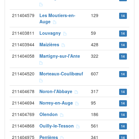
211404579
Les Moutiers-en-
129
14
Auge
211403811
Louvagny
59
14
211403944
Maizières
428
14
211404058
Martigny-sur-l'Ante
322
14
211404520
Morteaux-Coulibœuf
607
14
211404678
Noron-l'Abbaye
317
14
211404694
Norrey-en-Auge
95
14
211404769
Olendon
186
14
211404868
Ouilly-le-Tesson
561
14
211404975
Perrières
341
14