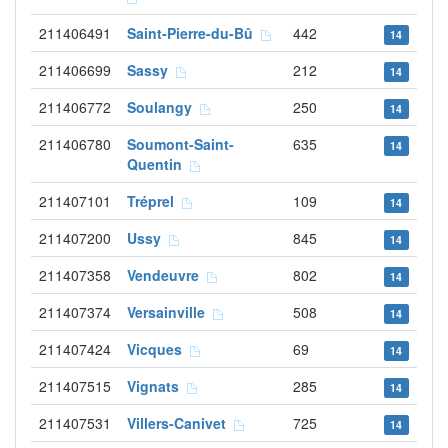
211406491
Saint-Pierre-du-Bû
442
14
211406699
Sassy
212
14
211406772
Soulangy
250
14
211406780
Soumont-Saint-
635
14
Quentin
211407101
Tréprel
109
14
211407200
Ussy
845
14
211407358
Vendeuvre
802
14
211407374
Versainville
508
14
211407424
Vicques
69
14
211407515
Vignats
285
14
211407531
Villers-Canivet
725
14