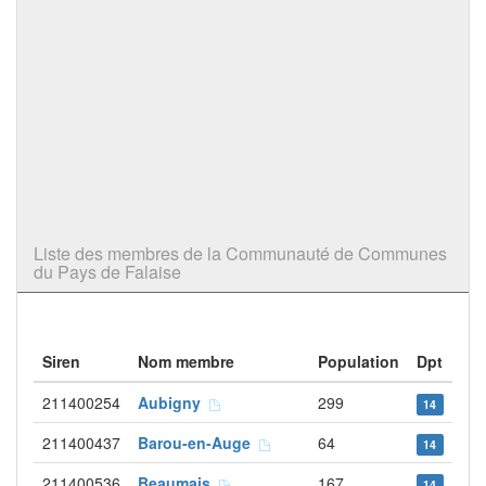
Liste des membres de la Communauté de Communes
du Pays de Falaise
Siren
Nom membre
Population
Dpt
211400254
Aubigny
299
14
211400437
Barou-en-Auge
64
14
211400536
Beaumais
167
14