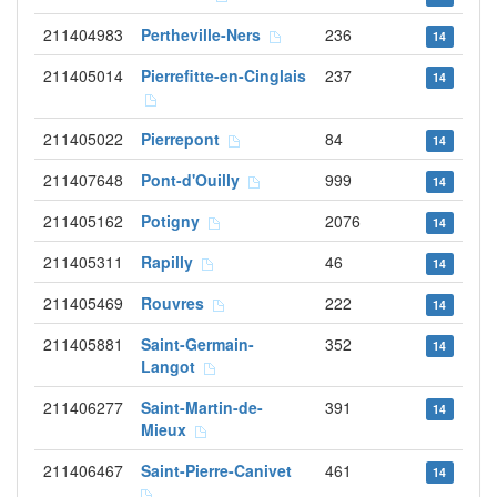
211404983
Pertheville-Ners
236
14
211405014
Pierrefitte-en-Cinglais
237
14
211405022
Pierrepont
84
14
211407648
Pont-d'Ouilly
999
14
211405162
Potigny
2076
14
211405311
Rapilly
46
14
211405469
Rouvres
222
14
211405881
Saint-Germain-
352
14
Langot
211406277
Saint-Martin-de-
391
14
Mieux
211406467
Saint-Pierre-Canivet
461
14