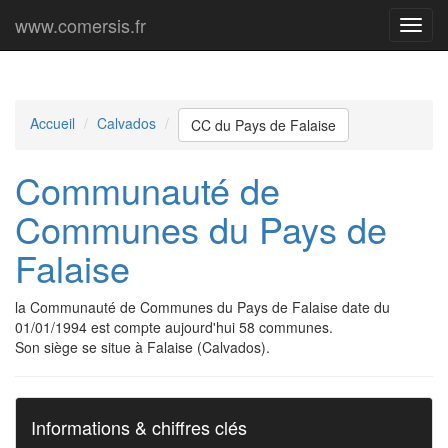
www.comersis.fr
Menu
princi
Accueil
Calvados
CC du Pays de Falaise
Communauté de
Communes du Pays de
Falaise
la Communauté de Communes du Pays de Falaise date du
01/01/1994 est compte aujourd'hui 58 communes.
Son siège se situe à Falaise (Calvados).
Informations & chiffres clés