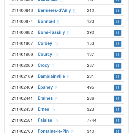
211400643
Bernières-d'Ailly
212
14
211400874
Bonnœil
123
14
211400882
Bons-Tassilly
392
14
211401807
Cordey
153
14
211401906
Courcy
137
14
211402060
Crocy
287
14
211402169
Damblainville
231
14
211402409
Épaney
495
14
211402441
Eraines
286
14
211402458
Ernes
323
14
211402581
Falaise
7744
14
211402763
Fontaine-le-Pin
340
14