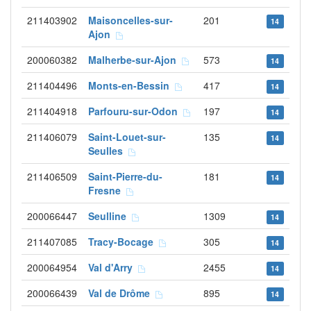
211403902
Maisoncelles-sur-
201
14
Ajon
200060382
Malherbe-sur-Ajon
573
14
211404496
Monts-en-Bessin
417
14
211404918
Parfouru-sur-Odon
197
14
211406079
Saint-Louet-sur-
135
14
Seulles
211406509
Saint-Pierre-du-
181
14
Fresne
200066447
Seulline
1309
14
211407085
Tracy-Bocage
305
14
200064954
Val d'Arry
2455
14
200066439
Val de Drôme
895
14