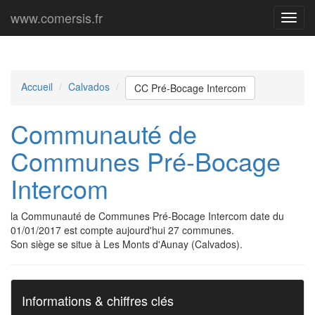
www.comersis.fr
Menu
princi
Accueil
Calvados
CC Pré-Bocage Intercom
Communauté de
Communes Pré-Bocage
Intercom
la Communauté de Communes Pré-Bocage Intercom date du
01/01/2017 est compte aujourd'hui 27 communes.
Son siège se situe à Les Monts d'Aunay (Calvados).
Informations & chiffres clés