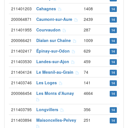
211401203
Cahagnes
1408
14
200064871
Caumont-sur-Aure
2439
14
211401955
Courvaudon
287
14
200066421
Dialan sur Chaîne
1009
14
211402417
Épinay-sur-Odon
629
14
211403530
Landes-sur-Ajon
459
14
211404124
Le Mesnil-au-Grain
74
14
211403746
Les Loges
141
14
200066454
Les Monts d'Aunay
4664
14
211403795
Longvillers
356
14
211403894
Maisoncelles-Pelvey
251
14