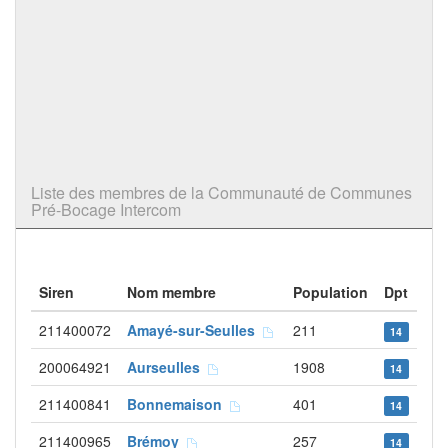
Liste des membres de la Communauté de Communes
Pré-Bocage Intercom
Siren
Nom membre
Population
Dpt
211400072
Amayé-sur-Seulles
211
14
200064921
Aurseulles
1908
14
211400841
Bonnemaison
401
14
211400965
Brémoy
257
14