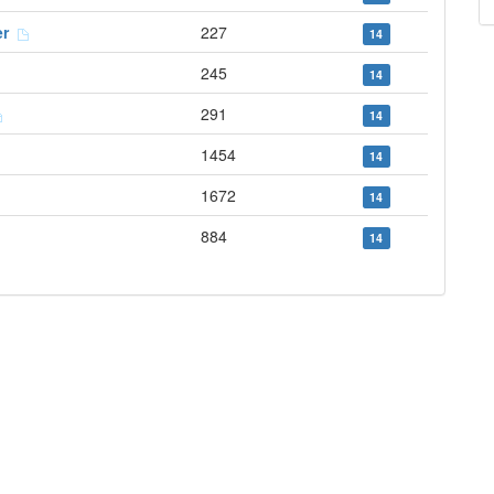
ger
227
14
245
14
291
14
1454
14
1672
14
884
14