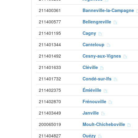
211400361
Banneville-la-Campagne
211400577
Bellengreville
211401195
Cagny
211401344
Canteloup
211401492
Cesny-aux-Vignes
211401633
Cléville
211401732
Condé-sur-Ifs
211402375
Émiéville
211402870
Frénouville
211403449
Janville
200065019
Moult-Chicheboville
211404827
Ouézy