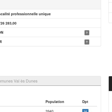
scalité professionnelle unique
726 283,00
ON
?
I
?
mmunes Val ès Dunes
Population
Dpt
3940
14