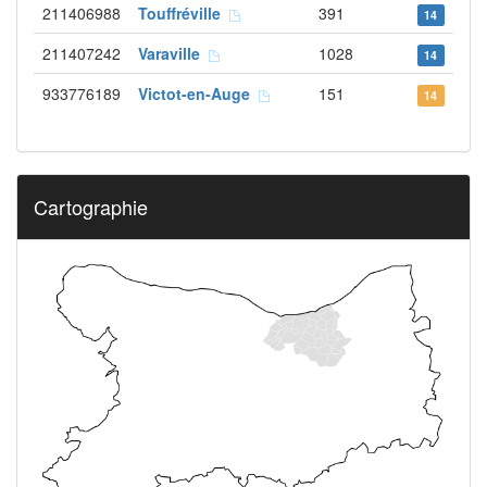
211406988
Touffréville
391
14
211407242
Varaville
1028
14
933776189
Victot-en-Auge
151
14
Cartographie