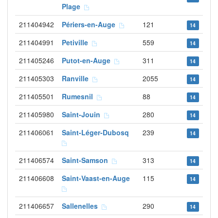
Plage
211404942
Périers-en-Auge
121
14
211404991
Petiville
559
14
211405246
Putot-en-Auge
311
14
211405303
Ranville
2055
14
211405501
Rumesnil
88
14
211405980
Saint-Jouin
280
14
211406061
Saint-Léger-Dubosq
239
14
211406574
Saint-Samson
313
14
211406608
Saint-Vaast-en-Auge
115
14
211406657
Sallenelles
290
14