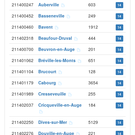
211400247
Auberville
603
14
211400452
Basseneville
249
14
211400460
Bavent
1912
14
211402318
Beaufour-Druval
444
14
211400700
Beuvron-en-Auge
201
14
211401062
Bréville-les-Monts
651
14
211401104
Brucourt
128
14
211401179
Cabourg
3654
14
211401989
Cresseveuille
255
14
211402037
Cricqueville-en-Auge
184
14
211402250
Dives-sur-Mer
5129
14
211402276
Douville-en-Auge
221
14