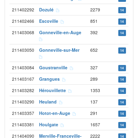
211402292
Dozulé
2279
14
211402466
Escoville
851
14
211403068
Gonneville-en-Auge
392
14
211403050
Gonneville-sur-Mer
652
14
211403084
Goustranville
327
14
211403167
Grangues
289
14
211403282
Hérouvillette
1353
14
211403290
Heuland
137
14
211403357
Hotot-en-Auge
291
14
211403381
Houlgate
1657
14
211404090
Merville-Franceville-
2222
14