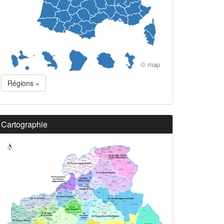
© map
Régions »
Cartographie