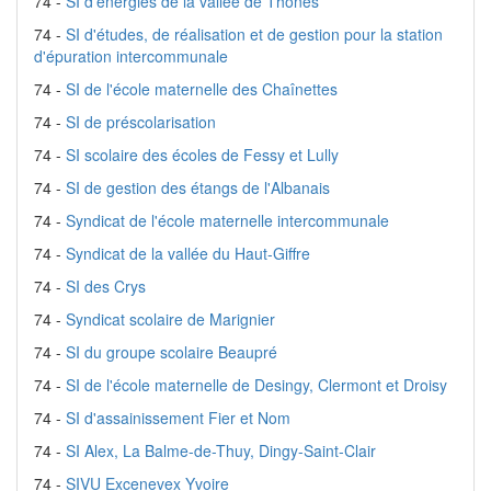
74 -
SI d'énergies de la vallée de Thônes
74 -
SI d'études, de réalisation et de gestion pour la station
d'épuration intercommunale
74 -
SI de l'école maternelle des Chaînettes
74 -
SI de préscolarisation
74 -
SI scolaire des écoles de Fessy et Lully
74 -
SI de gestion des étangs de l'Albanais
74 -
Syndicat de l'école maternelle intercommunale
74 -
Syndicat de la vallée du Haut-Giffre
74 -
SI des Crys
74 -
Syndicat scolaire de Marignier
74 -
SI du groupe scolaire Beaupré
74 -
SI de l'école maternelle de Desingy, Clermont et Droisy
74 -
SI d'assainissement Fier et Nom
74 -
SI Alex, La Balme-de-Thuy, Dingy-Saint-Clair
74 -
SIVU Excenevex Yvoire