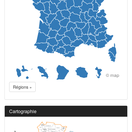
© map
Régions »
Cartographie