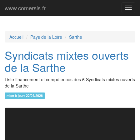
www.comersis.fr
Menu
princi
Accueil
Pays de la Loire
Sarthe
Syndicats mixtes ouverts
de la Sarthe
Liste financement et compétences des 6 Syndicats mixtes ouverts
de la Sarthe
mise à jour: 22/04/2026